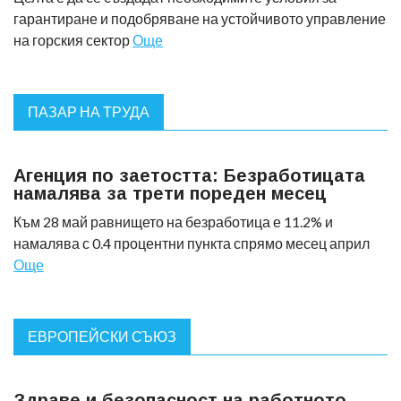
гарантиране и подобряване на устойчивото управление
на горския сектор
Още
ПАЗАР НА ТРУДА
Агенция по заетостта: Безработицата
намалява за трети пореден месец
Към 28 май равнището на безработица е 11.2% и
намалява с 0.4 процентни пункта спрямо месец април
Още
ЕВРОПЕЙСКИ СЪЮЗ
Здраве и безопасност на работното