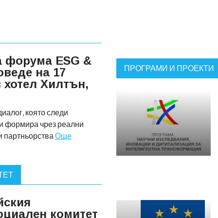
а форума ESG &
ПРОГРАМИ И ПРОЕКТИ
оведе на 17
в хотел Хилтън,
иалог, която следи
ги формира чрез реални
 и партньорства
Още
ТЕТ
йския
оциален комитет