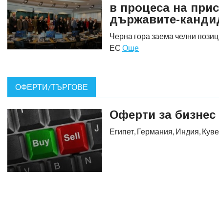
в процеса на при
държавите-канди
Черна гора заема челни позиц
ЕС
Още
ОФЕРТИ/ТЪРГОВЕ
Оферти за бизнес
Египет, Германия, Индия, Кув