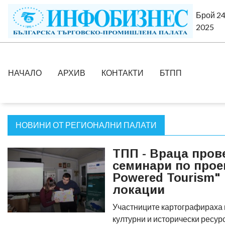
Брой 24
2025
НАЧАЛО
АРХИВ
КОНТАКТИ
БТПП
НОВИНИ ОТ РЕГИОНАЛНИ ПАЛАТИ
ТПП - Враца пров
семинари по прое
Powered Tourism"
локации
Участниците картографираха 
културни и исторически ресур