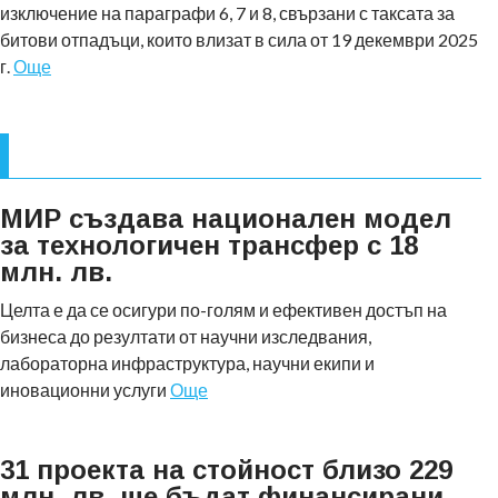
изключение на параграфи 6, 7 и 8, свързани с таксата за
битови отпадъци, които влизат в сила от 19 декември 2025
г.
Още
МИР създава национален модел
за технологичен трансфер с 18
млн. лв.
Целта е да се осигури по-голям и ефективен достъп на
бизнеса до резултати от научни изследвания,
лабораторна инфраструктура, научни екипи и
иновационни услуги
Още
31 проекта на стойност близо 229
млн. лв. ще бъдат финансирани