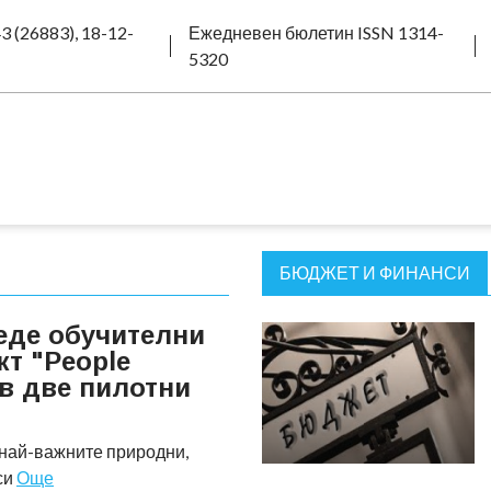
3 (26883), 18-12-
Ежедневен бюлетин ISSN 1314-
5320
БЮДЖЕТ И ФИНАНСИ
еде обучителни
кт "People
 в две пилотни
най-важните природни,
си
Още