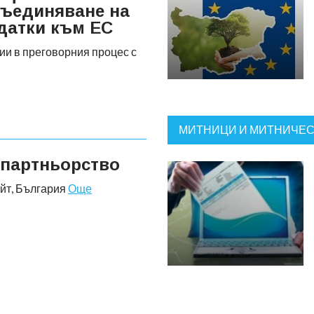
съединяване на
датки към ЕС
ии в преговорния процес с
МИТНИЦИ И МИТНИЧЕ
 партньорство
ейт, България
Още