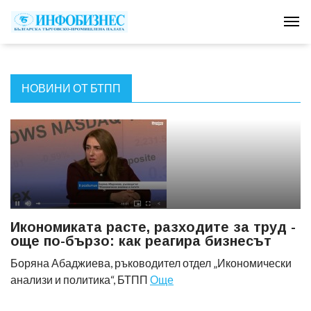
Tog
НОВИНИ ОТ БТПП
Икономиката расте, разходите за труд -
още по-бързо: как реагира бизнесът
Боряна Абаджиева, ръководител отдел „Икономически
анализи и политика“, БТПП
Още