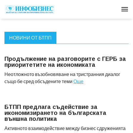
Tog
НОВИНИ ОТ БТПП
Продължение на разговорите с ГЕРБ за
приоритетите на икономиката
Неотложното възобновяване на тристранния диалог
също бе сред обсъдените теми
Още
БТПП предлага съдействие за
икономизирането на българската
външна политика
Активното взаимодействие между бизнес сдруженията