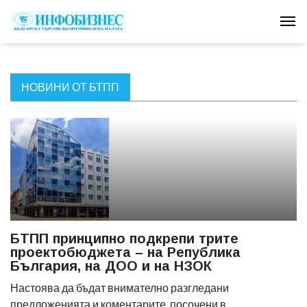
Tog
НОВИНИ ОТ БТПП
БТПП принципно подкрепи трите
проектобюджета – на Република
България, на ДОО и на НЗОК
Настоява да бъдат внимателно разгледани
предложенията и коментарите, посочени в