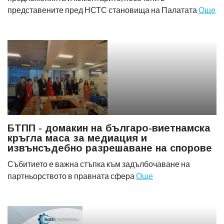
представените пред НСТС становища на Палатата
Още
БТПП - домакин на българо-виетнамска
кръгла маса за медиация и
извънсъдебно разрешаване на спорове
Събитието е важна стъпка към задълбочаване на
партньорството в правната сфера
Още