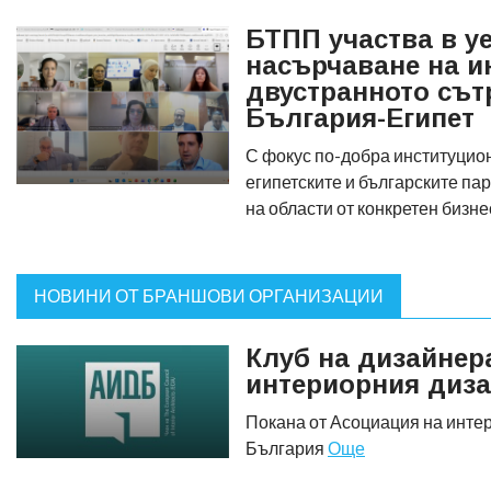
БТПП участва в у
насърчаване на и
двустранното сът
България-Египет
С фокус по-добра институци
египетските и българските п
на области от конкретен бизн
НОВИНИ ОТ БРАНШОВИ ОРГАНИЗАЦИИ
Клуб на дизайнера
интериорния диза
Покана от Асоциация на инте
България
Още