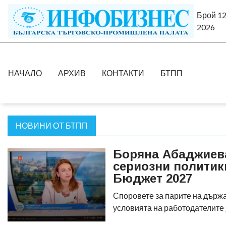
Брой 12
2026
НАЧАЛО
АРХИВ
КОНТАКТИ
БТПП
НОВИНИ ОТ БТПП
Боряна Абаджиева
сериозни политик
Бюджет 2027
Споровете за парите на държа
условията на работодателите