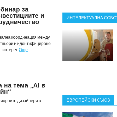
ебинар за
нвестициите и
ИНТЕЛЕКТУАЛНА СОБС
рудничество
онална координация между
артньори и идентифициране
ес интерес
Още
 на тема „AI в
йн“
ЕВРОПЕЙСКИ СЪЮЗ
риорните дизайнери в