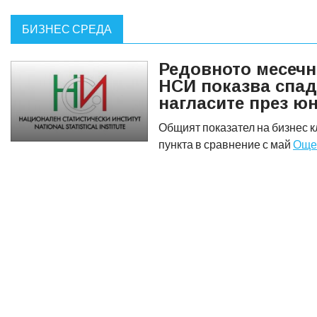
БИЗНЕС СРЕДА
Редовното месечн
НСИ показва спад
нагласите през ю
Общият показател на бизнес к
пункта в сравнение с май
Още