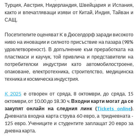
Турция, Австрия, Нидерландия, Швейцария и Испания,
както и впечатляващи изяви от Китай, Индия, Тайван и
САЩ.
Посетителите оценяват K в Дюселдорф заради високото
ниво на иновации и силното присъствие на пазара (98%
удовлетвореност). В допълнение към преработката на
пластмаси и каучук, той привлича и представители на
потребителски индустрии като автомобилостроене,
опаковане, електротехника, строителство, медицинска
техника и космическа индустрия.
K 2025
е отворен от сряда, 8 октомври, до сряда, 15
октомври, от 10.00 до 18.30 ч.
Входни карти могат да се
закупят онлайн на следния линк (
Tickets online
)
.
Дневната входна карта струва 60 евро, а тридневната -
125 евро. Учениците и студентите заплащат 20 евро за
дневна карта.