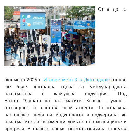
От 8 до 15
октомври 2025 г.
Изложението K в Дюселдорф
отново
ще бъде централна сцена за международната
пластмасова и каучукова индустрия. Под
мотото "Силата на пластмасите! Зелено - умно -
отговорно", то поставя ясни акценти. То отразява
настоящите цели на индустрията и подчертава, че
пластмасите са незаменим двигател на иновациите и
прогреса. В същото време мотото означава стремеж