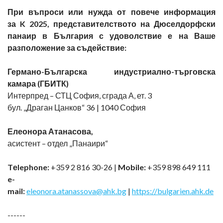
При въпроси или нужда от повече информация
за K 2025, представителството на Дюселдорфски
панаир в България с удоволствие е на Ваше
разположение за съдействие:
Германо-Българска индустриално-търговска
камара (ГБИТК)
Интерпред – СТЦ София, сграда А, ет. 3
бул. „Драган Цанков“ 36 | 1040 София
Елеонора Атанасова,
асистент – отдел „Панаири“
Tеlephone:
+359 2 816 30-26 |
Mobile:
+359 898 649 111
e-
mail:
eleonora.atanassova@ahk.bg
|
https://bulgarien.ahk.de
------