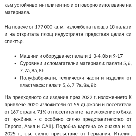
към устойчиво, интелигентно и отговорно използване на
материала.
На повече от 177 000 кв. м. изложбена площ в 18 палати
и на откритата площ индустрията представя целия си
спектър:
Машини и оборудване: палати 1, 3-4, 8b и 9-17
Суровини и спомагателни материали: палати 5, 6,
7, 7а, 8а, 8b
Полуфабрикати, технически части и изделия от
пластмаса: палати 5, 6, 7, 7а, 8а, 8b
На предходното си издание през 2022 г. изложението К
привлече 3020 изложители от 59 държави и посетители
от 167 страни. 71% от посетителите на изложението бяха
от чужбина - с особено силно представителство от
Европа, Азия и САЩ. Подобна картина се очаква и за
2025 г., със силно присъствие от Германия, Италия,