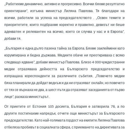
„Работихме динамично, активно и прогресивно. Всички бяхме резултатно
ориентирани“, изтъкна министър Лиляна Павлова. Тя благодари на
всички, работили за успеха на председателството . „Освен темите и
приоритетите, които подбрахме коректно и правилно, девизът ни беше
адекватен и релевантен на всичко, което се случва у нас и в Европа“,
добави тя.
„България е една дълго пазена тайна за Европа. Бяхме заклеймени като
корумпирана и бедна държава. Медиите обаче ни преоткриваха с всяко
следващо идване“, добави министър Павлова. Близо 4 000 чуждестранни
медии отразяваха дейността на Българското председателство и
изпращаха кореспонденти за различните събития. „Повечето медии
бяха планирали да дойдат веднъж и да ни отразяват онлайн, но повечето
от тях се върнаха не два, а шест пъти да отразяват заседанията от първо
лице“, разказа министърът.
От приетите от Естония 105 досиета, България е затворила 78, а по
другите постигнахме напредък, отчете още министърът за Българското
председателство. Като най-голямата гордост на екипите Лиляна Павлова
отбеляза пробивът в социалната сфера, с приемането на директивата за