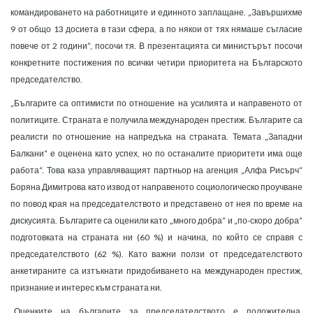
командироването на работниците и единното заплащане. „Завършихме
9 от общо 13 досиета в тази сфера, а по някои от тях нямаше съгласие
повече от 2 години“, посочи тя. В презентацията си министърът посочи
конкретните постижения по всички четири приоритета на Българското
председателство.
„Българите са оптимисти по отношение на усилията и направеното от
политиците. Страната е получила международен престиж. Българите са
реалисти по отношение на напредъка на страната. Темата „Западни
Балкани“ е оценена като успех, но по останалите приоритети има още
работа“. Това каза управляващият партньор на агенция „Алфа Рисърч“
Боряна Димитрова като извод от направеното социологическо проучване
по повод края на председателството и представено от нея по време на
дискусията. Българите са оценили като „много добра“ и „по-скоро добра“
подготовката на страната ни (60 %) и начина, по който се справя с
председателството (62 %). Като важни ползи от председателството
анкетираните са изтъкнати придобиването на международен престиж,
признание и интерес към страната ни.
„Оценките на българите за председателството е положителна.