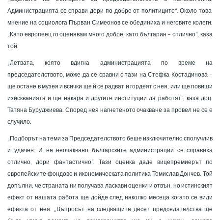
Администрацията се справи дори по-добре от политиците“. Около това
мнение на социолога Първан Симеонов се обединиха и неговите колеги.
„Като европеец го оценявам много добре, като българин – отлично“, каза
той.
„Летвата, която вдигна администрацията по време на
председателството, може да се сравни с тази на Стефка Костадинова –
ще остане в музея и всички ще й се радват и гордеят с нея, или ще повиши
изискванията и ще накара и другите институции да работят“, каза доц.
Татяна Буруджиева. Според нея нагнетеното очакване за провел не се е
случило.
„Подборът на теми за Председателството беше изключително сполучлив
и удачен. И не неочаквано българските администрации се справиха
отлично, дори фантастично“. Тази оценка даде вицепремиерът по
европейските фондове и икономическата политика Томислав Дончев. Той
допълни, че страната ни получава ласкави оценки и отвън, но истинският
ефект от нашата работа ще дойде след няколко месеца когато се види
ефекта от нея. „Въпросът на следващите десет председателства ще