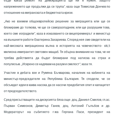
бъде какъв ремонт на демокрацията ще ни е нужен, защото
напрежението ще продължи да се трупа“, каза още Томислав Дончев по
отношение на мигранската и бюджетната кризи.
„Ако не вземем общоевропейско решение за миграцията или ще се
блокираме до толкова, че ще се саморазпаднем, или ще разрушим това,
което сме изградили“, каза в изказването си вицепремиерът и министър
на външните работи Екатерина Захариева. Според нея сме свидетели на
най-високата миграционна вълна в историята на човечеството- 68,5
милиона имигрантит световен мащаб. Тя обърна внимание на това, че не
трябва действията да бъдат блокирани под натиска на страх и
популизъм. „Искрено се надявам на разум и смелост“, каза тя.
Участие в дебата взе и Румяна Бъчварова, началник на кабинета на
министър-председателя на Република България. Тя сподели, че се
обсъждат идеи в каква насока да се насочи придобития опит и капацитет
от председателството.
Сред присъстващите на дискусията бяха още: доц. Даниел Смилов, гл.ас.
Първан Симеонов, Димитър Ганев, доц. Антоний Гълъбов и др.
Модераторът на събитието г-жа Гергана Паси, президент на