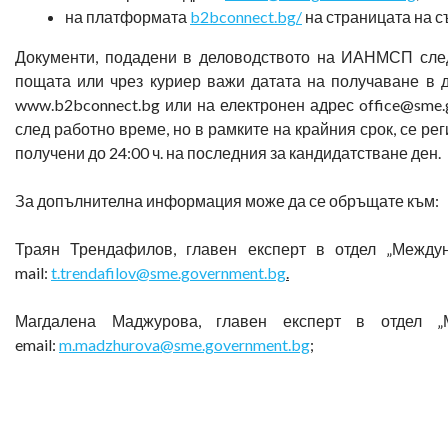
на платформата
b2bconnect.bg/
на страницата на с
Документи, подадени в деловодството на ИАНМСП след
пощата или чрез куриер важи датата на получаване в
www.b2bconnect.bg или на електронен адрес office@sme.
след работно време, но в рамките на крайния срок, се рег
получени до 24:00 ч. на последния за кандидатстване ден.
За допълнителна информация може да се обръщате към:
Траян Трендафилов, главен експерт в отдел „Между
mail:
t.trendafilov@sme.government.bg
.
Магдалена Маджурова, главен експерт в отдел 
email:
m.madzhurova@sme.government.bg
;