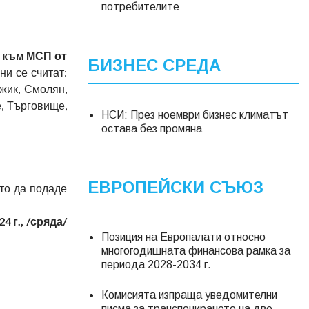
потребителите
и към МСП от
БИЗНЕС СРЕДА
ни се считат:
жик, Смолян,
е, Търговище,
НСИ: През ноември бизнес климатът
остава без промяна
ЕВРОПЕЙСКИ СЪЮЗ
то да подаде
4 г., /сряда/
Позиция на Европалати относно
многогодишната финансова рамка за
периода 2028-2034 г.
Комисията изпраща уведомителни
писма за транспонирането на две