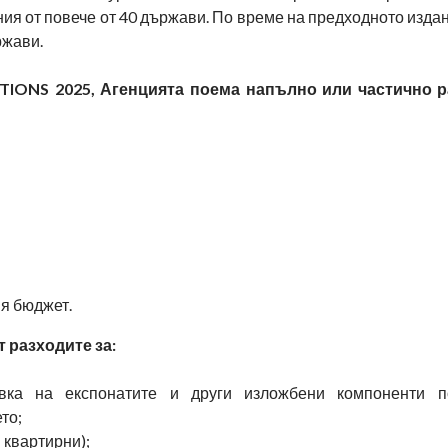
ния от повече от 40 държави. По време на предходното изда
ржави.
TIONS 2025, Агенцията поема напълно или частично р
ия бюджет.
 разходите за:
овка на експонатите и други изложбени компоненти 
то;
 квартирни);