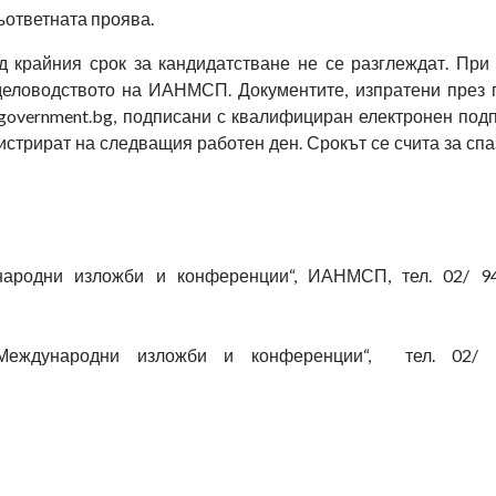
ъответната проява.
 крайния срок за кандидатстване не се разглеждат. При
 деловодството на ИАНМСП. Документите, изпратени през
government.bg, подписани с квалифициран електронен подп
истрират на следващия работен ден. Срокът се счита за спаз
народни изложби и конференции“, ИАНМСП, тел. 02/ 94
„Международни изложби и конференции“, тел. 02/