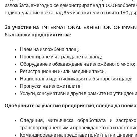
изложбата, ежегодно се демонстрират над 1 000 изобрете
година, участие взеха над 855 изложители от близо 160 дъ
За участие на INTERNATIONAL EXHIBITION OF INVEN
български предприятия за:
Наем на изложбена площ;
Проектиране и изграждане на щанд;
Оборудване и обзавеждане на изложбеното място;
Регистрационни и/или медийни такси;
Национална идентификация на българския щанд;
Пропуски на изложителите;
Услуги, консумативи и други в рамките на утвърден
Одобрените за участие предприятия, следва да поемат
Спедиция, митническа обработката и застрах
транспортирането им и провеждането на изложение
Командироване на представител/и (пътни, дневни и