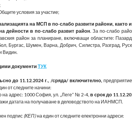
;
Общите условия за участие;
ализацията на МСП в по-слабо развити райони, както 
а дейности в по-слабо развит район
. За по-слабо райо
авския район за планиране, включващи областите: Пазард
л, Бургас, Шумен, Варна, Добрич, Силистра, Разград, Рус
и Видин.
одими документи
ТУК
сно до 11.12.2024 г., /сряда/ включително,
предприятие
ин от следните начини:
на адрес: 1000 София, ул. „Леге” № 2-4,
в срок до 11.12.202
важи датата на получаване в деловодството на ИАНМСП.
нен подпис
(КЕП)
на един от следните електронни адреси: