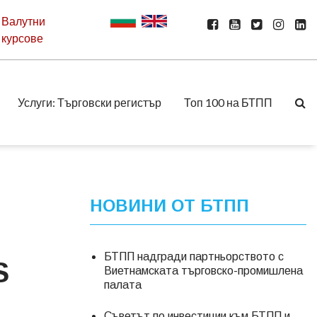
Валутни
курсове
Услуги: Търговски регистър
Топ 100 на БТПП
НОВИНИ ОТ БТПП
БТПП надгради партньорството с
S
Виетнамската търговско-промишлена
палата
Съветът по инвестиции към БТПП и