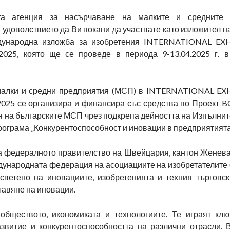
та агенция за насърчаване на малките и средните 
удоволствието да Ви покани да участвате като изложител н
ународна изложба за изобретения INTERNATIONAL EX
25, която ще се проведе в периода 9-13.04.2025 г. в
 малки и средни предприятия (МСП) в INTERNATIONAL E
25 се организира и финансира със средства по Проект 
я на българските МСП чрез подкрепа дейността на Изпълни
рограма „Конкурентоспособност и иновации в предприятията
на федералното правителство на Швейцария, кантон Женева
ународната федерация на асоциациите на изобретателите (
светено на иновациите, изобретенията и техния търговск
тавяне на иновации.
бществото, икономиката и технологиите. Те играят кл
азвитие и конкурентоспособността на различни отрасли. 