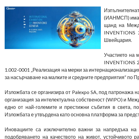
Изпълнителна
(ИАНМСП) има 
щанд на Межд
INVENTIONS 20
Швейцария.
Участието на
INVENTIONS 20
1.002-0001 „Реализация на мерки за интернационализаци
за насърчаване на малките и средните предприятия“ по П
Изложбата се организира от Palexpo SA, под патронажа 
организация за интелектуална собственост (WIPO) и Межд
едно от най-големите и престижни събития в света, по
Изложбата е утвърдена като основна платформа за предс
Иновациите са изключително важни за напредъка на о
подобряването на качеството на живот, устойчивото р