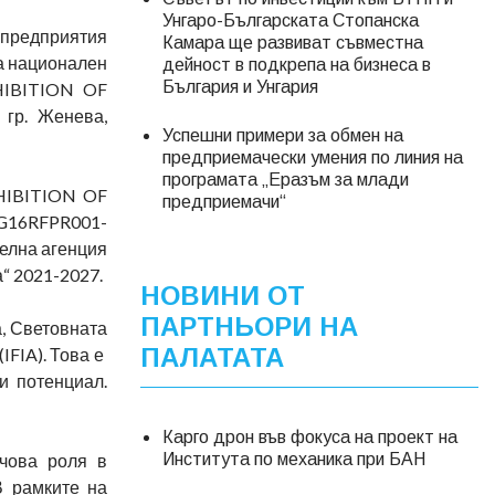
Унгаро-Българската Стопанска
предприятия
Камара ще развиват съвместна
а национален
дейност в подкрепа на бизнеса в
България и Унгария
HIBITION OF
 гр. Женева,
Успешни примери за обмен на
предприемачески умения по линия на
програмата „Еразъм за млади
XHIBITION OF
предприемачи“
BG16RFPR001-
телна агенция
“ 2021-2027.
НОВИНИ ОТ
ПАРТНЬОРИ НА
, Световната
ПАЛАТАТА
IFIA). Това е
и потенциал.
Карго дрон във фокуса на проект на
ючова роля в
Института по механика при БАН
В рамките на