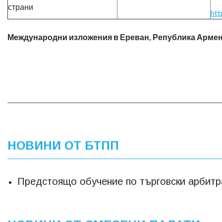
страни
htt
Международни изложения в Ереван, Република Армения
НОВИНИ ОТ БТПП
Предстоящо обучение по търговски арбит