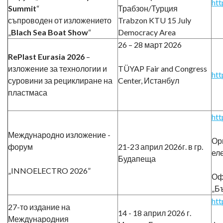
ht
Summit
“
Трабзон/Турция
съпроводен от изложението
Trabzon KTU 15 July
„
Blach Sea Boat Show
“
Democracy Area
26 – 28 март 2026
RePlast Eurasia 2026
–
изложение за технологии и
TÜYAP Fair and Congress
htt
суровини за рециклиране на
Center, Истанбул
пластмаса
htt
Международно изложение -
Ор
форум
21-23 април 2026г. в гр.
ел
Будапеща
„INNOELECTRO 2026”
Оф
„Б
htt
27-то издание на
14 - 18 април 2026 г.
Международния