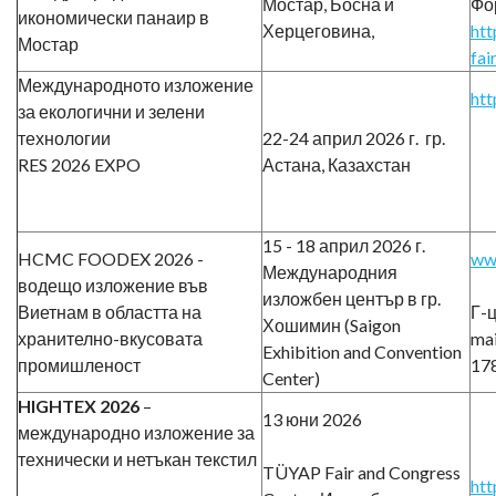
Мостар, Босна и
Ф
икономически панаир в
Херцеговина,
htt
Мостар
fai
Международното изложение
htt
за екологични и зелени
технологии
22-24 април 2026 г. гр.
RES 2026 EXPO
Астана, Казахстан
15 - 18 април 2026 г.
HCMC FOODEX 2026 -
ww
Международния
водещо изложение във
изложбен център в гр.
Виетнам в областта на
Г-ц
Хошимин (Saigon
хранително-вкусовата
mai
Exhibition and Convention
промишленост
178
Center)
HIGHTEX 2026
–
13 юни 2026
международно изложение за
технически и нетъкан текстил
TÜYAP Fair and Congress
htt