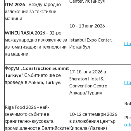
Center, Истанбул
ITM 2026
- международно
изложение за текстилни
машини
10 – 13 юни 2026
WINEURASIA 2026
– 32-ро
международно изложение за
Istanbul Expo Center,
htt
автоматизация и технологии
Истанбул
на машини
Форум „
Construction Summit
17-18 юни 2026 в
Türkiye
“. Събитието ще се
Sheraton Hotel &
проведе в Ankara, Türkiye.
htt
Convention Centre
Анкара/Турция
Ro
Riga Food 2026 - най-
значимото събитие в
10-12 септември 2026
Pho
хранително-вкусовата
в изложбения център
rol
промишленост в Балтийските
Кипсала (Латвия)