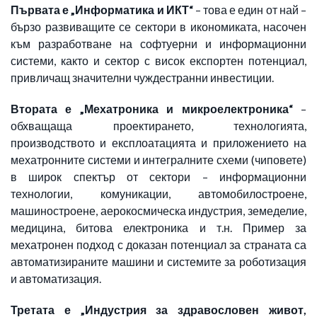
Първата е
„Информатика и ИКТ“
– това е един от най –
бързо развиващите се сектори в икономиката, насочен
към разработване на софтуерни и информационни
системи, както и сектор с висок експортен потенциал,
привличащ значителни чуждестранни инвестиции.
Втората е „Мехатроника и микроелектроника“
–
обхващаща проектирането, технологията,
производството и експлоатацията и приложението на
мехатронните системи и интегралните схеми (чиповете)
в широк спектър от сектори – информационни
технологии, комуникации, автомобилостроене,
машиностроене, аерокосмическа индустрия, земеделие,
медицина, битова електроника и т.н. Пример за
мехатронен подход с доказан потенциал за страната са
автоматизираните машини и системите за роботизация
и автоматизация.
Третата е „Индустрия за здравословен живот,