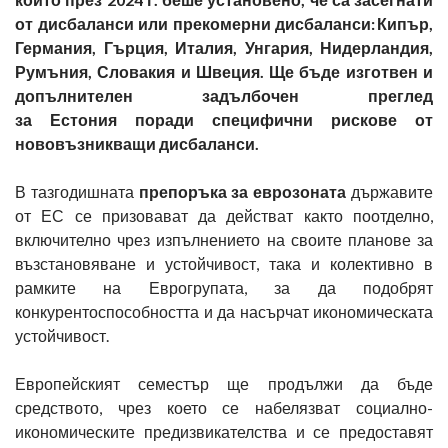
от дисбаланси или прекомерни дисбаланси: Кипър,
Германия, Гърция, Италия, Унгария, Нидерландия,
Румъния, Словакия и Швеция. Ще бъде изготвен и
допълнителен задълбочен преглед
за Естония поради специфични рискове от
нововъзникващи дисбаланси.
В тазгодишната
препоръка за еврозоната
държавите
от ЕС се призовават да действат както поотделно,
включително чрез изпълнението на своите планове за
възстановяване и устойчивост, така и колективно в
рамките на Еврогрупата, за да подобрят
конкурентоспособността и да насърчат икономическата
устойчивост.
Европейският семестър ще продължи да бъде
средството, чрез което се набелязват социално-
икономическите предизвикателства и се предоставят