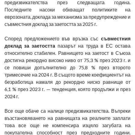
предизвикателства през следващата година.
Последните насоки обхващат политиките на
еврозоната, доклада за механизма за предупреждение и
съвместния доклад за заетостта за 2025 г.
Според предложението във връзка със
съвместния
доклад за заетостта
пазарът на труда в ЕС остава
относително стабилен. Равнището на заетост в Съюза
достигна рекордно високо ниво от 75,3 % през 2023 г. и
се повиши допълнително до 75,8 % през второто
тримесечие на 2024 г. В същото време коефициентът на
безработица намаля до рекордно ниско равнище от
6,1 % през 2023 г. — тенденция, която продължи и през
2024 г.
Все още обаче са налице предизвикателства. Въпреки
възстановяването на равнищата на реалните заплати
това все още не компенсира изцяло загубата на
покупателна способност през предходните години.