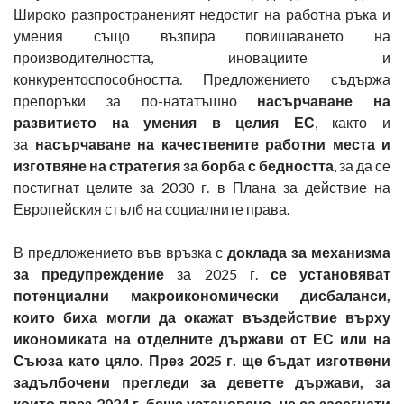
Широко разпространеният недостиг на работна ръка и
умения също възпира повишаването на
производителността, иновациите и
конкурентоспособността. Предложението съдържа
препоръки за по-нататъшно
насърчаване на
развитието на умения
в целия ЕС
, както и
за
насърчаване на качествените работни места и
изготвяне на стратегия за борба с бедността
, за да се
постигнат целите за 2030 г. в Плана за действие на
Европейския стълб на социалните права.
В предложението във връзка с
доклада за механизма
за предупреждение
за 2025 г.
се установяват
потенциални макроикономически дисбаланси,
които биха могли да окажат въздействие върху
икономиката на отделните държави от ЕС или на
Съюза като цяло. През 2025 г. ще бъдат изготвени
задълбочени прегледи за деветте държави, за
които през 2024 г. беше установено, че са засегнати