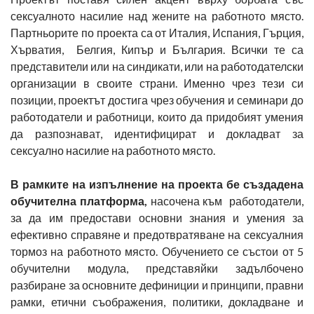
сексуалното насилие над жените на работното място.
Партньорите по проекта са от Италия, Испания, Гърция,
Хърватия, Белгия, Кипър и България. Всички те са
представители или на синдикати, или на работодателски
организации в своите страни. Именно чрез тези си
позиции, проектът достига чрез обучения и семинари до
работодатели и работници, които да придобият умения
да разпознават, идентифицират и докладват за
сексуално насилие на работното място.
В рамките на изпълнение на проекта бе създадена
обучителна платформа,
насочена към работодатели,
за да им предостави основни знания и умения за
ефективно справяне и предотвратяване на сексуалния
тормоз на работното място. Обучението се състои от 5
обучителни модула, представяйки задълбочено
разбиране за основните дефиниции и принципи, правни
рамки, етични съображения, политики, докладване и