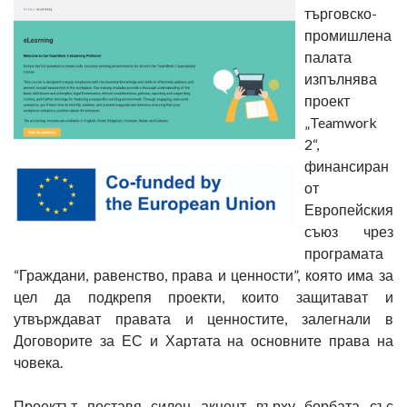
търговско-
промишлена
палата
изпълнява
проект
„Teamwork
2“,
финансиран
от
Европейския
съюз чрез
програмата
“Граждани, равенство, права и ценности”, която има за
цел да подкрепя проекти, които защитават и
утвърждават правата и ценностите, залегнали в
Договорите за ЕС и Хартата на основните права на
човека.
Проектът поставя силен акцент върху борбата със