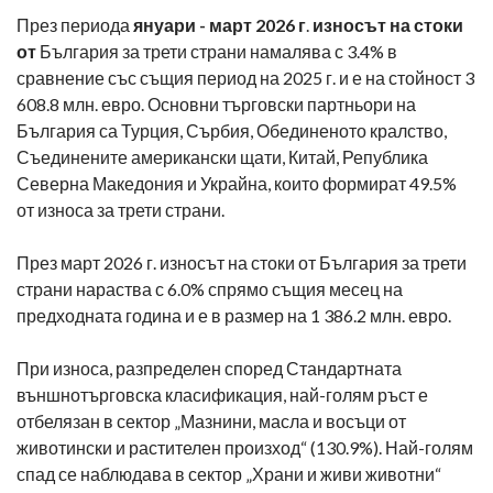
През периода
януари - март 2026 г
.
износът на стоки
от
България за трети страни намалява с 3.4% в
сравнение със същия период на 2025 г. и е на стойност 3
608.8 млн. евро. Основни търговски партньори на
България са Турция, Сърбия, Обединеното кралство,
Съединените американски щати, Китай, Република
Северна Македония и Украйна, които формират 49.5%
от износа за трети страни.
През март 2026 г. износът на стоки от България за трети
страни нараства с 6.0% спрямо същия месец на
предходната година и е в размер на 1 386.2 млн. евро.
При износа, разпределен според Стандартната
външнотърговска класификация, най-голям ръст е
отбелязан в сектор „Мазнини, масла и восъци от
животински и растителен произход“ (130.9%). Най-голям
спад се наблюдава в сектор „Храни и живи животни“