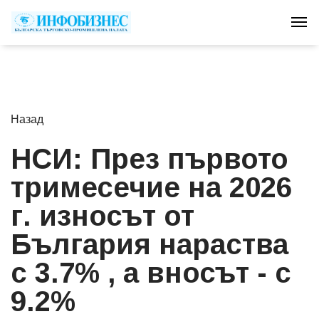
Tog
Назад
НСИ: През първото
тримесечие на 2026
г. износът от
България нараства
с 3.7% , а вносът - с
9.2%