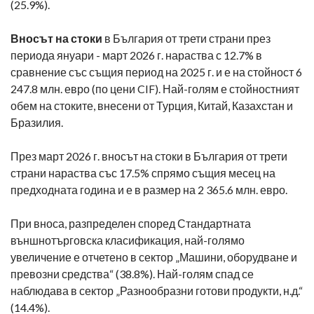
(25.9%).
Вносът на стоки
в България от трети страни през
периода януари - март 2026 г. нараства с 12.7% в
сравнение със същия период на 2025 г. и е на стойност 6
247.8 млн. евро (по цени CIF). Най-голям е стойностният
обем на стоките, внесени от Турция, Китай, Казахстан и
Бразилия.
През март 2026 г. вносът на стоки в България от трети
страни нараства със 17.5% спрямо същия месец на
предходната година и е в размер на 2 365.6 млн. евро.
При вноса, разпределен според Стандартната
външнотърговска класификация, най-голямо
увеличение е отчетено в сектор „Машини, оборудване и
превозни средства“ (38.8%). Най-голям спад се
наблюдава в сектор „Разнообразни готови продукти, н.д.“
(14.4%).