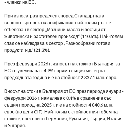
- членки на ЕС.
При износа, разпределен според Стандартната
външнотърговска класификация, най-голям ръст е
отбелязан в сектор „Мазнини, масла и восъци от
животински и растителен произход“ (110.6%). Най-голям
спад се наблюдава в сектор „Разнообразни готови
продукти, н.д.“ (21.3%).
През февруари 2026 г. износът на стоки от България за
ЕС се увеличава с 4.9% спрямо същия месец на
предходната година и е на стойност 2 337.1 млн. евро.
Вносът на стоки в България от ЕС през периода януари -
февруари 2026 г. намалява с 0.4% в сравнение със
същия период на 2025 г. и е на стойност 4 848.6 млн.
евро (по цени CIF). Най-голям е стойностният обем на
стоките, внесени от Германия, Румъния, Гърция, Италия
и Унгария.