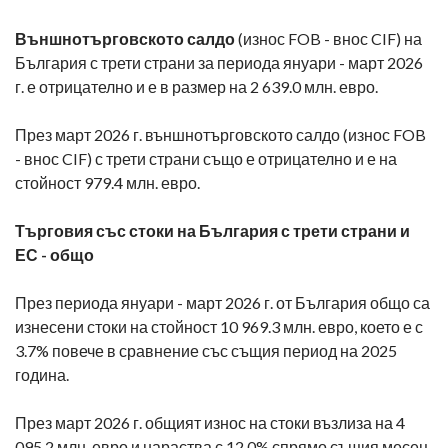
Външнотърговското салдо
(износ FOB - внос CIF) на
България с трети страни за периода януари - март 2026
г. е отрицателно и е в размер на 2 639.0 млн. евро.
През март 2026 г. външнотърговското салдо (износ FOB
- внос CIF) с трети страни също е отрицателно и е на
стойност 979.4 млн. евро.
Търговия със стоки на България с трети страни и
ЕС - общо
През периода януари - март 2026 г. от България общо са
изнесени стоки на стойност 10 969.3 млн. евро, което е с
3.7% повече в сравнение със същия период на 2025
година.
През март 2026 г. общият износ на стоки възлиза на 4
095.2 млн. евро и нараства с 12.0% спрямо същия месец