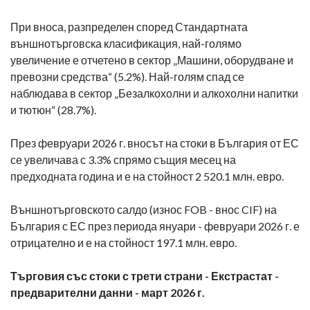
При вноса, разпределен според Стандартната
външнотърговска класификация, най-голямо
увеличение е отчетено в сектор „Машини, оборудване и
превозни средства“ (5.2%). Най-голям спад се
наблюдава в сектор „Безалкохолни и алкохолни напитки
и тютюн“ (28.7%).
През февруари 2026 г. вносът на стоки в България от ЕС
се увеличава с 3.3% спрямо същия месец на
предходната година и е на стойност 2 520.1 млн. евро.
Външнотърговското салдо (износ FOB - внос CIF) на
България с ЕС през периода януари - февруари 2026 г. е
отрицателно и е на стойност 197.1 млн. евро.
Търговия със стоки с трети страни - Екстрастат -
предварителни данни - март 2026 г.