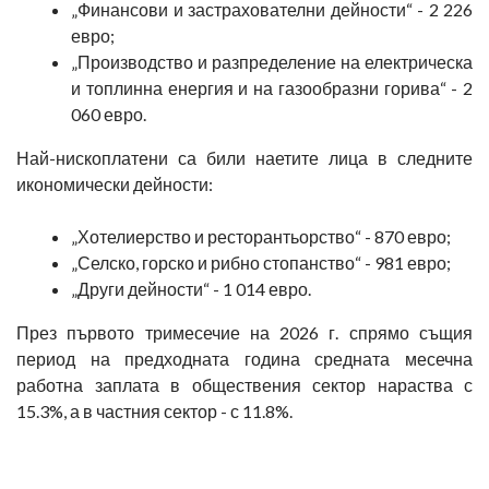
„Финансови и застрахователни дейности“ - 2 226
евро;
„Производство и разпределение на електрическа
и топлинна енергия и на газообразни горива“ - 2
060 евро.
Най-нископлатени са били наетите лица в следните
икономически дейности:
„Хотелиерство и ресторантьорство“ - 870 евро;
„Селско, горско и рибно стопанство“ - 981 евро;
„Други дейности“ - 1 014 евро.
През първото тримесечие на 2026 г. спрямо същия
период на предходната година средната месечна
работна заплата в обществения сектор нараства с
15.3%, а в частния сектор - с 11.8%.