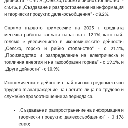
дейности“ - с 9.7%, „Селско, горско и рибно стопанство“ -
с 8.4%, и „Създаване и разпространение на информация
и творчески продукти; далекосъобщения“ - с 8.2%.
Спрямо първото тримесечие на 2025 г. средната
месечна работна заплата нараства с 12.7%, като най-
голямо e увеличението в икономическите дейности:
„Селско, горско и рибно стопанство“ - с 21.1%,
„Производство и разпределение на електрическа и
топлинна енергия и на газообразни горива“ - с 19.1%, и
„Други дейности“ - с 18.9%.
Икономическите дейности с най-високо средномесечно
трудово възнаграждение на наетите лица по трудово и
служебно правоотношение за периода са:
„Създаване и разпространение на информация и
творчески продукти; далекосъобщения“ - 3 176
евро;