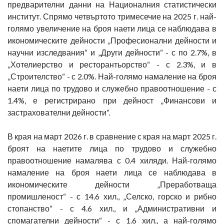
предварителни данни на Националния статистически
институт. Спрямо четвъртото тримесечие на 2025 г. най-
голямо увеличение на броя наети лица се наблюдава в
икономическите дейности „Професионални дейности и
научни изследвания“ и „Други дейности“ - с по 2.7%, в
„Хотелиерство и ресторантьорство“ - с 2.3%, и в
„Строителство“ - с 2.0%. Най-голямо намаление на броя
наети лица по трудово и служебно правоотношение - с
1.4%, е регистрирано при дейност „Финансови и
застрахователни дейности“.
В края на март 2026 г. в сравнение с края на март 2025 г.
броят на наетите лица по трудово и служебно
правоотношение намалява с 0.4 хиляди. Най-голямо
намаление на броя наети лица се наблюдава в
икономическите дейности „Преработваща
промишленост“ - с 14.6 хил., „Селско, горско и рибно
стопанство“ - с 4.6 хил., и „Административни и
спомагателни дейности“ - с 1.6 хил., а най-голямо