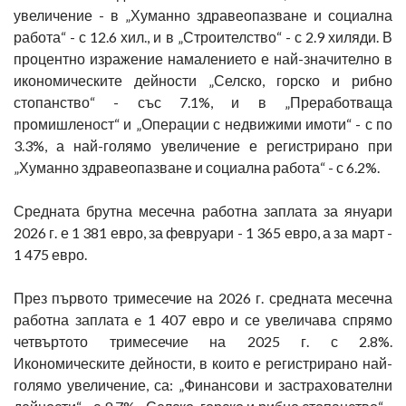
увеличение - в „Хуманно здравеопазване и социална
работа“ - с 12.6 хил., и в „Строителство“ - с 2.9 хиляди. В
процентно изражение намалението е най-значително в
икономическите дейности „Селско, горско и рибно
стопанство“ - със 7.1%, и в „Преработваща
промишленост“ и „Операции с недвижими имоти“ - с по
3.3%, а най-голямо увеличение е регистрирано при
„Хуманно здравеопазване и социална работа“ - с 6.2%.
Средната брутна месечна работна заплата за януари
2026 г. е 1 381 евро, за февруари - 1 365 евро, а за март -
1 475 евро.
През първото тримесечие на 2026 г. средната месечна
работна заплата e 1 407 евро и се увеличава спрямо
четвъртото тримесечие на 2025 г. с 2.8%.
Икономическите дейности, в които е регистрирано най-
голямо увеличение, са: „Финансови и застрахователни