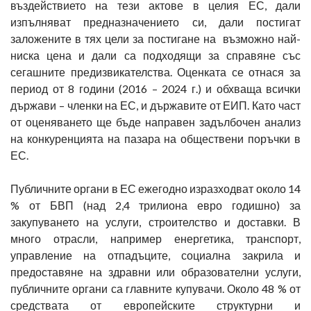
въздействието на тези актове в целия ЕС, дали
изпълняват предназначението си, дали постигат
заложените в тях цели за постигане на възможно най-
ниска цена и дали са подходящи за справяне със
сегашните предизвикателства. Оценката се отнася за
период от 8 години (2016 – 2024 г.) и обхваща всички
държави – членки на ЕС, и държавите от ЕИП. Като част
от оценяването ще бъде направен задълбочен анализ
на конкуренцията на пазара на обществени поръчки в
ЕС.
Публичните органи в ЕС ежегодно изразходват около 14
% от БВП (над 2,4 трилиона евро годишно) за
закупуването на услуги, строителство и доставки. В
много отрасли, например енергетика, транспорт,
управление на отпадъците, социална закрила и
предоставяне на здравни или образователни услуги,
публичните органи са главните купувачи. Около 48 % от
средствата от европейските структурни и