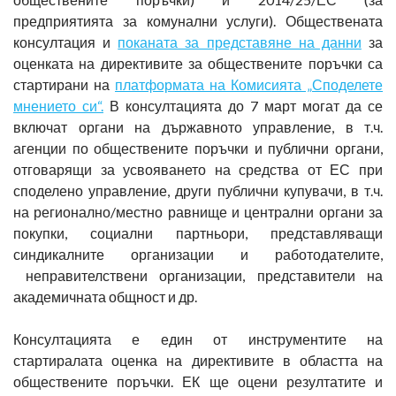
предприятията за комунални услуги). Обществената
консултация и
поканата за представяне на данни
за
оценката на директивите за обществените поръчки са
стартирани на
платформата на Комисията „Споделете
мнението си“.
В консултацията до 7 март могат да се
включат органи на държавното управление, в т.ч.
агенции по обществените поръчки и публични органи,
отговарящи за усвояването на средства от ЕС при
споделено управление, други публични купувачи, в т.ч.
на регионално/местно равнище и централни органи за
покупки, социални партньори, представляващи
синдикалните организации и работодателите,
неправителствени организации, представители на
академичната общност и др.
Консултацията е един от инструментите на
стартиралата оценка на директивите в областта на
обществените поръчки. ЕК ще оцени резултатите и