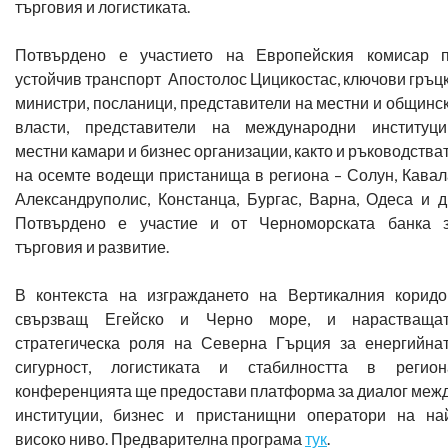
търговия и логистиката.
Потвърдено е участието на Европейския комисар 
устойчив транспорт Апостолос Цицикостас, ключови гръц
министри, посланици, представители на местни и общинс
власти, представители на международни институци
местни камари и бизнес организации, както и ръководства
на осемте водещи пристанища в региона – Солун, Кавал
Александруполис, Констанца, Бургас, Варна, Одеса и д
Потвърдено е участие и от Черноморската банка 
търговия и развитие.
В контекста на изграждането на Вертикалния коридо
свързващ Егейско и Черно море, и нарастваща
стратегическа роля на Северна Гърция за енергийна
сигурност, логистиката и стабилността в регион
конференцията ще предостави платформа за диалог меж
институции, бизнес и пристанищни оператори на на
високо ниво. Предварителна програма
тук
.