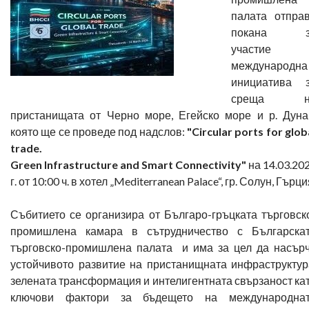
палата отпра
покана з
участие 
международна
инициатива 
среща н
пристанищата от Черно море, Егейско море и р. Дуна
която ще се проведе под надслов:
"Circular ports for glob
trade.
Green Infrastructure and Smart Connectivity"
на 14.03.20
г. от 10:00 ч. в хотел „Mediterranean Palace“, гр. Солун, Гърци
Събитието се организира от Българо-гръцката търговск
промишлена камара в сътрудничество с Българска
търговско-промишлена палата и има за цел да насър
устойчивото развитие на пристанищната инфраструктур
зелената трансформация и интелигентната свързаност ка
ключови фактори за бъдещето на международна