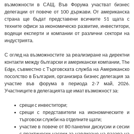
възможности в САЩ. Във Форума участват бизнес
делегации от повече от 100 държави. От американска
страна ще бъдат представени всичките 51 щата с
техните офиси за икономическо развитие, инвеститори,
водещи експерти и компании от различни сектори на
индустрията.
С оглед на възможностите за реализиране на директни
контакти между български и американски компании, The
Edge, съвместно с Търговската служба на Американско
посолство в България, организира бизнес делегация за
участие във форума в периода 2-7 май, 2026.
Участниците в делегацията ще имат възможност за:
срещи с инвеститори;
срещи с представители на икономическите и
търговски служби на отделните щати;
участие в повече от 80 панелни дискусии и сесии
с практически насоки за навлизане на пазара на