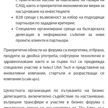
САЩ, както и приоритетни икономически мерки за
насърчаване на инвестициите
B2B срещи с възможност за избор на подходящи
партньори по зададени критерии;
Специално организирани срещи на българската
делегация в неформални събития за нови
проекти, клиенти и партньори.
Приоритетни области на форума са енергетика, отбрана,
продукти за двойна употреба, софтуерни технологии и
здравеопазване както и за първи път се предвижда
специално участие в Select USA Tech и представяне на
иновативни компании, стартъпи и разрастващи се
компании (scale ups).
Цялостната организация по пътуването на бизнес
делегацията, включително съдействие пo настаняване,
вътрешни трансфери и участие в бизнес форума с
двустранни срещи се осъществява от The Edge, със