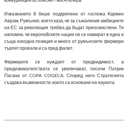
Изказването й беше подкрепено от госпожа Кармен
Аврам, Румъния, която каза, че за съжаление амбициите
на ЕС за революция трябва да бъдат преосмислени. Тя
напомни, че европейските нации не се намират в една и
съща изходна позиция и много от румънските фермери
търпят провали и са пред фалит.
Фермерите се нуждаят от предвидимост, а
предизвикателствата се увеличават, посочи Патрик
Пагани от COPA COGECA. Според него Стратегията
създава възможности, които са основани на науката.