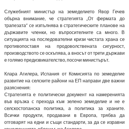
Служебният министър на земеделието Явор Гечев
обърна внимание, че стратегията „От фермата до
трапезата“ се изпълнява в стратегическите планове на
държавите членки, но въпросителните са много. В
ситуацията на последователни кризи чистата храна се
противопоставя на продоволствената сигурност,
производството се оскъпява, а вносът от трети държави
е голямо предизвикателство, посочи министърът.
Клара Агилера, Испания от Комисията по земеделие
развитие на селските райони на ЕП направи две важни
разяснения:
Стратегията е политически документ на намеренията
във връзка с прехода към зелено земеделие и не е
селскостопанска политика, а политика за храните.
Всички продукти, продавани в Европа, трябва да
отговарят на едни и същи стандарти, за да се изравни
конкуренцията, обясни г-жа Агилера.