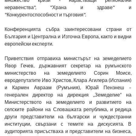
неравенства", "Храна и здраве" и
"Конкурентоспособност и търговия".
Конференцията събра заинтересовани страни от
България и Централна и Източна Европа, както и видни
европейски експерти.
Приветствия отправиха министърът на земеделието
Явор Гечев, държавният секретар на румънското
министерство на земеделието Сорин Моисе,
евродепутатите Иво Христов, Клара Агилера (Испания)
и Кармен Авраам (Румъния), Юрай Пензнеш –
генерален директор на дирекция „Земеделие“ на
Министерството на земеделието и развитието на
селските райони на Словашката република, и редица
други представители на български и чуждестранни
институции, свързани с темите на дискусията. В
аудиторията присъстваха и представители на бизнеса,