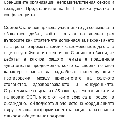
браншовите организации, неправителствения сектор и
граждани. Представители на БТПП взеха участие в
конференцията.
Сергей Станишев призова участниците да се включат в
обществен дебат, който поставя на дневен ред
въпросите как стратегията допринася за изхранването
на Европа по време на кризи и как земеделието да стане
още по-устойчиво и екологично. Станишев обясни, че
дебатът е ключов, защото темата е повдигнала
чувствителни предложения, които са спорни по своя
характер и могат да задълбочат съществуващите
противоречия между приоритетите на селското
стопанство, здравеопазването и конкуренцията.
Стратегията е свързана с 35 законодателни инициативи
на новата ОСП, много от които вече са в процес на
обсъждане. Той подчерта значението на координацията
с други държави и формирането на национална позиция
с широка обществена подкрепа.