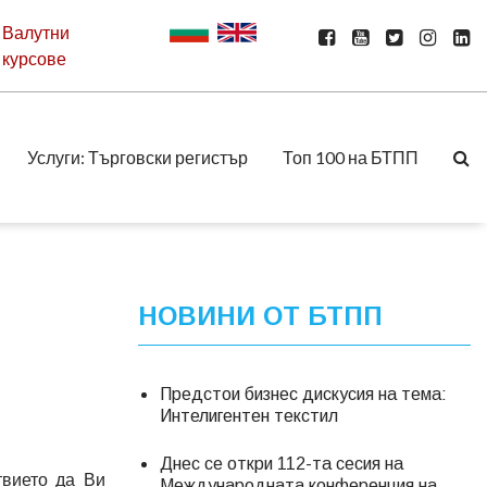
Валутни
курсове
Услуги: Търговски регистър
Топ 100 на БТПП
НОВИНИ ОТ БТПП
Предстои бизнес дискусия на тема:
Интелигентен текстил
Днес се откри 112-та сесия на
твието да Ви
Международната конференция на