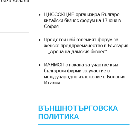
о биха желали
ЦНСССКЦИЕ организира Българо-
китайски бизнес форум на 17 юни в
София
Предстои най-големият форум за
женско предприемачество в България
– „Арена на дамския бизнес“
ИАНМСП с покана за участие към
български фирми за участие в
международно изложение в Болония,
Италия
ВЪНШНОТЪРГОВСКА
ПОЛИТИКА