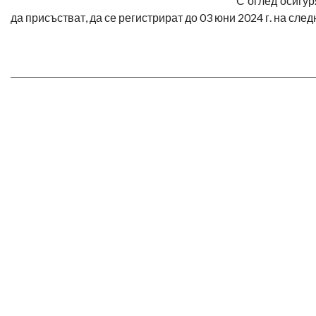
С оглед осигур
да присъстват, да се регистрират до 03 юни 2024 г. на след