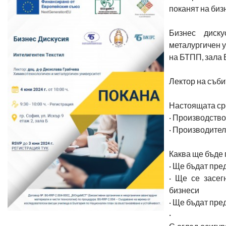
поканят на биз
Бизнес диску
металургичен у
на БТПП, зала Б
Лектор на съби
Настоящата ср
·
Производство 
·
Производители
Каква ще бъде 
·
Ще бъдат пре
·
Ще се засег
бизнеси
·
Ще бъдат пре
·