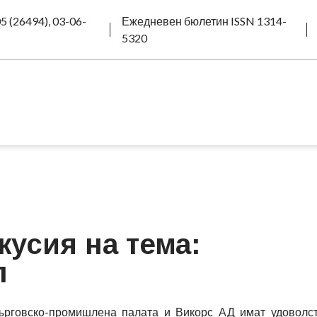
5 (26494), 03-06-
Ежедневен бюлетин ISSN 1314-
5320
кусия на тема:
л
ърговско-промишлена палата и Викорс АД имат удоволс