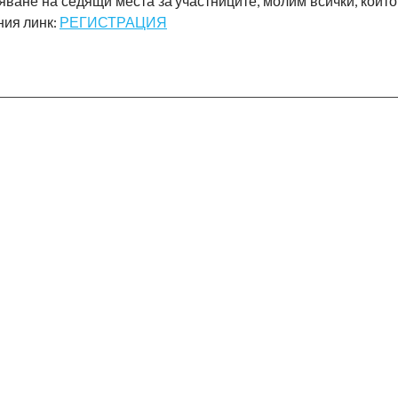
яване на седящи места за участниците, молим всички, коит
ния линк:
РЕГИСТРАЦИЯ