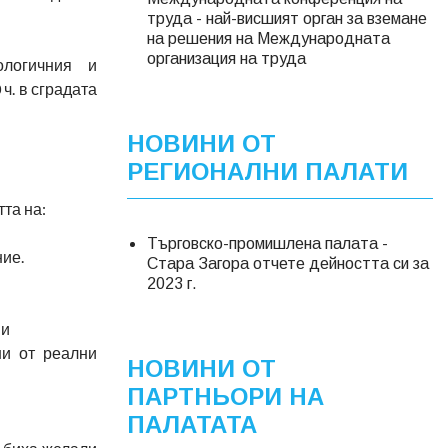
труда - най-висшият орган за вземане
на решения на Международната
организация на труда
ологичния и
ч. в сградата
НОВИНИ ОТ
РЕГИОНАЛНИ ПАЛАТИ
та на:
Търговско-промишлена палата -
ние.
Стара Загора отчете дейността си за
2023 г.
ии
ни от реални
НОВИНИ ОТ
ПАРТНЬОРИ НА
ПАЛАТАТА