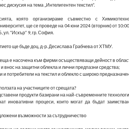
нес дискусия на тема „Интелигентен текстил“.
сията, която организираме съвместно с Химикотехн
ниверситет, ще се проведе на 04 юни 2024 (вторник) от 10:00 
, ул. “Искър“ 9, гр. София.
тието ще бъде доц. д-р. Десислава Грабчева от ХТМУ.
еща е насочена към фирми осъществяващи дейност в област
и внос на защитни облекла и лични предпазни средства;
 и потребители на текстил и облекло с широко предназначе
ползата на участниците от срещата?
дставени продукти базирани на най-съвременните технолог
нат иновативни процеси, които могат да бъдат заимства
дложени възможности за сътрудничество