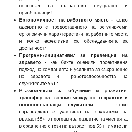
персонал са възрастово неутрални и
приобщаващи?
Ергономичност на работното място
- колко
адекватно е предоставянето на регулируеми
ергономични характеристики на работните места
и колко ефективни са обследванията за
достъпност?
Програми/инициативи/ за превенция на
здравето -
как бихте оценили проактивния
подход на компанията и усилията за съхранение
на здравето и работоспособността на
служителите 55+?
Възможности за обучение и развитие,
трансфер на знания между по-възрастни и
новопостъпващи служители -
колко
справедливо е участието на служители на
възраст 55+ в програми за развитие на уменията,
в сравнение с тези на възраст под 55 г., имате ли