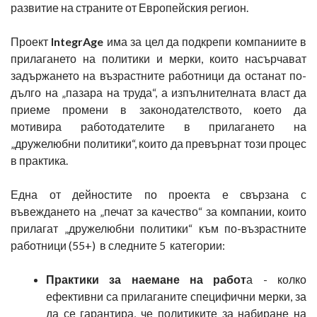
развитие на страните от Европейския регион.
Проект
IntegrAge
има за цел да подкрепи компаниите в
прилагането на политики и мерки, които насърчават
задържането на възрастните работници да останат по-
дълго на „пазара на труда“, а изпълнителната власт да
приеме промени в законодателството, което да
мотивира работодателите в прилагането на
„дружелюбни политики“, които да превърнат този процес
в практика.
Една от дейностите по проекта е свързана с
въвеждането на „печат за качество“ за компании, които
прилагат „дружелюбни политики“ към по-възрастните
работници (55+) в следните 5 категории:
Практики за наемане на работ
а - колко
ефективни са прилаганите специфични мерки, за
да се гарантира, че политиките за набиране на