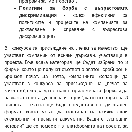
програми за „менторство“?
Политики за борба с възрастовата
дискриминация -
колко ефективни са
политиките и процесите на компанията за
докладване и справяне с възрастова
дискриминация?
В конкурса за присъждане на „печат за качество“ ще
участват компании от всички държави, участващи в
проекта. Във всяка категория ще бъдат избрани по 3
фирми, които ще получат съответно златен, сребърен и
бронзов печат. За целта, компаниите, желаещи да
участват в конкурса за присъждане на „печат за
качество“, следва да попълнят приложената форма и да
разкажат своята „успешна история“, като отговорят на 3
въпроса. Печатът ще бъде предоставен в дигитален
формат, който могат да монтират на всички свои
електронни и писмени документи. Вашите „успешни
истории“ ще се поместят в платформата на проекта, за