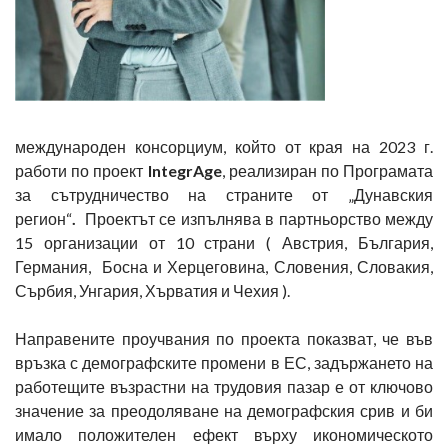
международен консорциум, който от края на 2023 г.
работи по проект
IntegrAge
, реализиран по Програмата
за сътрудничество на страните от „Дунавския
регион“
.
Проектът се изпълнява в партньорство между
15 организации от 10 страни ( Австрия, България,
Германия, Босна и Херцеговина, Словения, Словакия,
Сърбия, Унгария, Хърватия и Чехия ).
Направените проучвания по проекта показват, че във
връзка с демографските промени в ЕС, задържането на
работещите възрастни на трудовия пазар е от ключово
значение за преодоляване на демографския срив и би
имало положителен ефект върху икономическото