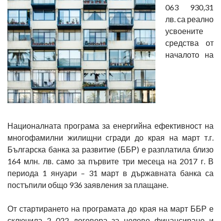
063 930,31
лв. са реално
усвоените
средства от
началото на
Националната програма за енергийна ефективност на
многофамилни жилищни сгради до края на март т.г.
Българска банка за развитие (ББР) е разплатила близо
164 млн. лв. само за първите три месеца на 2017 г. В
периода 1 януари – 31 март в държавната банка са
постъпили общо 936 заявления за плащане.
От стартирането на програмата до края на март ББР е
сключила 2 022 договора за целево финансиране и