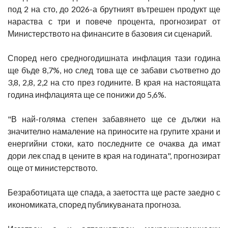
под 2 на сто, до 2026-а брутният вътрешен продукт ще
нараства с три и повече процента, прогнозират от
Министерството на финансите в базовия си сценарий.
Според него средногодишната инфлация тази година
ще бъде 8,7%, но след това ще се забави съответно до
3,8, 2,8, 2,2 на сто през годините. В края на настоящата
година инфлацията ще се понижи до 5,6%.
"В най-голяма степен забавянето ще се дължи на
значително намаление на приносите на групите храни и
енергийни стоки, като последните се очаква да имат
дори лек спад в цените в края на годината", прогнозират
още от министерството.
Безработицата ще спада, а заетостта ще расте заедно с
икономиката, според публикуваната прогноза.