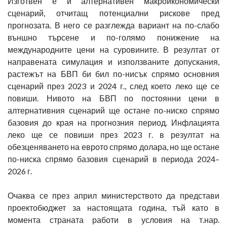
Изготвен е и алтернативен макроикономически
сценарий, отчитащ потенциални рискове пред
прогнозата. В него се разглежда вариант на по-слабо
външно търсене и по-голямо понижение на
международните цени на суровините. В резултат от
направената симулация и използваните допускания,
растежът на БВП би бил по-нисък спрямо основния
сценарий през 2023 и 2024 г., след което леко ще се
повиши. Нивото на БВП по постоянни цени в
алтернативния сценарий ще остане по-ниско спрямо
базовия до края на прогнозния период. Инфлацията
леко ще се повиши през 2023 г. в резултат на
обезценяването на еврото спрямо долара, но ще остане
по-ниска спрямо базовия сценарий в периода 2024–
2026 г.
Очаква се през април министерството да представи
проектобюджет за настоящата година, тъй като в
момента страната работи в условия на т.нар.