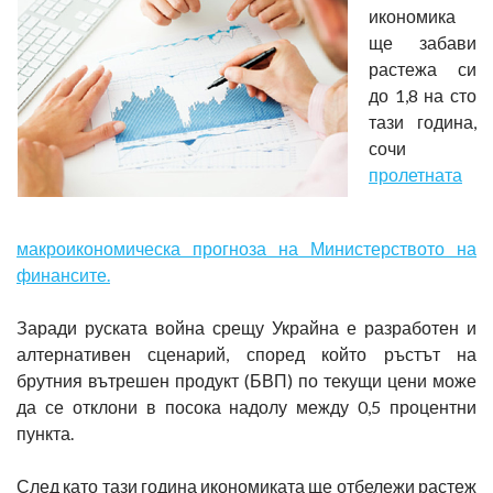
икономика
ще забави
растежа си
до 1,8 на сто
тази година,
сочи
пролетната
макроикономическа прогноза на Министерството на
финансите.
Заради руската война срещу Украйна е разработен и
алтернативен сценарий, според който ръстът на
брутния вътрешен продукт (БВП) по текущи цени може
да се отклони в посока надолу между 0,5 процентни
пункта.
След като тази година икономиката ще отбележи растеж