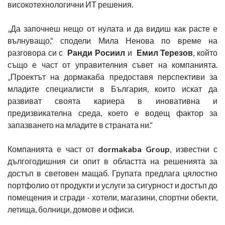
високотехнологични ИТ решения.
„Да започнеш нещо от нулата и да видиш как расте е
вълнуващо,“ сподели Мила Ненова по време на
разговора си с
Ранди
Росиил
и
Емил Терезов
, който
също е част от управителния съвет на компанията.
„Проектът на дормакаба предоставя перспективи за
младите специалисти в България, които искат да
развиват своята кариера в иновативна и
предизвикателна среда, което е водещ фактор за
запазването на младите в страната ни.“
Компанията е част от
dormakaba Group
, известни с
дългогодишния си опит в областта на решенията за
достъп в световен мащаб. Групата предлага цялостно
портфолио от продукти и услуги за сигурност и достъп до
помещения и сгради - хотели, магазини, спортни обекти,
летища, болници, домове и офиси.