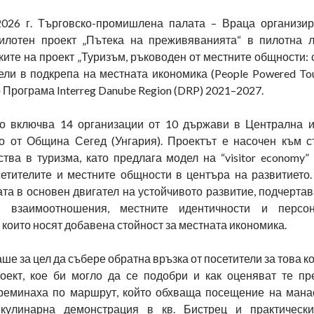
026 г. Търговско-промишлена палата – Враца организи
илотен проект „Пътека на преживяванията“ в пилотна л
ките на проект „Туризъм, ръководен от местните общности:
ли в подкрепа на местната икономика (People Powered Tou
Програма Interreg Danube Region (DRP) 2021–2027.
о включва 14 организации от 10 държави в Централна 
о от Община Сегед (Унгария). Проектът е насочен към 
тва в туризма, като предлага модел на “visitor economy”
етителите и местните общности в центъра на развитието.
та в основен двигател на устойчивото развитие, подчертав
 взаимоотношения, местните идентичности и персон
които носят добавена стойност за местната икономика.
ше за цел да събере обратна връзка от посетители за това к
оект, кое би могло да се подобри и как оценяват те пр
реминаха по маршрут, който обхваща посещение на мана
 кулинарна демонстрация в кв. Бистрец и практическ