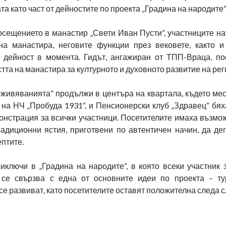
а като част от дейностите по проекта „Градина на народите“
осещението в манастир „Свети Иван Пусти“, участниците на
на манастира, неговите функции през вековете, както и
 дейност в момента. Гидът, ангажиран от ТПП-Враца, по
тта на манастира за културното и духовното развитие на рег
еживяванията“ продължи в центъра на квартала, където мес
 на НЧ „Пробуда 1931“, и Пенсионерски клуб „Здравец“ бях
онстрация за всички участници. Посетителите имаха възмож
радиционни ястия, приготвени по автентичен начин, да дег
птите.
иключи в „Градина на народите“, в която всеки участник з
се свързва с една от основните идеи по проекта – ту
се развиват, като посетителите оставят положителна следа с