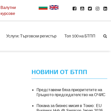
Валутни
курсове
Услуги: Търговски регистър
Топ 100 на БТПП
НОВИНИ ОТ БТПП
Представени бяха приоритетите на
Гръцкото председателство на ОЧИС
Покана за бизнес мисия в Токио: EU
Business Hub @ Semicon Japan 2026