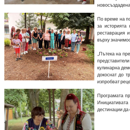
новосъздаденат
По време на п
за историята 
реставрация и
върху значимос
„Пътека на пр
представители
кулинарна дем
докоснат до т
изпробват реце
Програмата пр
Инициативата 
дестинации да 