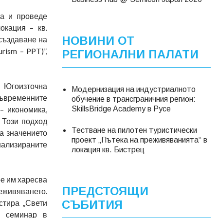
ра и проведе
окация – кв.
НОВИНИ ОТ
 създаване на
rism – PPT)”,
РЕГИОНАЛНИ ПАЛАТИ
и Югоизточна
Модернизация на индустриалното
съвременните
обучение в трансграничния регион:
 – икономика,
SkillsBridge Academy в Русе
 Този подход
Тестване на пилотен туристически
а значението
проект „Пътека на преживяванията“ в
ализираните
локация кв. Бистрец
ое им харесва
ПРЕДСТОЯЩИ
еживяването.
стира „Свети
СЪБИТИЯ
и семинар в