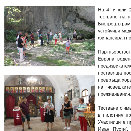
На 4-ти юли 2
тестване на п
Бистрец, в рам
устойчиви моде
финансиран по 
Партньорствот
Европа, воден
предизвикателс
поставяща пос
превръща хора
на човешките
преживявания, 
Тестването има
в пилотния пр
Участниците п
Иван Пусти“,