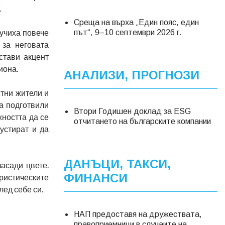
.
Среща на върха „Един пояс, един
учиха повече
път“, 9–10 септември 2026 г.
 за неговата
стави акцент
иона.
АНАЛИЗИ, ПРОГНОЗИ
тни жители и
а подготвили
Втори Годишен доклад за ESG
ността да се
отчитането на българските компании
устират и да
ДАНЪЦИ, ТАКСИ,
асади цвете.
ФИНАНСИ
ристическите
лед себе си.
НАП предоставя на дружествата,
правоприемници в случаите на