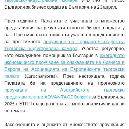
България за бизнес средата в България, на 23 април.
През годините Палатата е участвала в множество
представяния на резултати относно бизнес средата у
нас. През миналата година тя участва в представянето
на престижното
проучване на Германо-Българската
търговска индустриална камара
. Участва регулярно,
като ексклузивен помощник за България в
ежегодното
икономическо проучване за очакванията на бизнеса в
Европа на Асоциацията на Европейските търговски
палати
(Eurochambrеs). През настоящата година
Палатата бе на представянето на прогнозното
проучване на Австрийското търговско
представителство ADVANTAGE Bulgaria
за България, за
2025 г. БТПП също разполага с много аналитични данни
по темата.
Заключенията и оценките от множеството проучвания