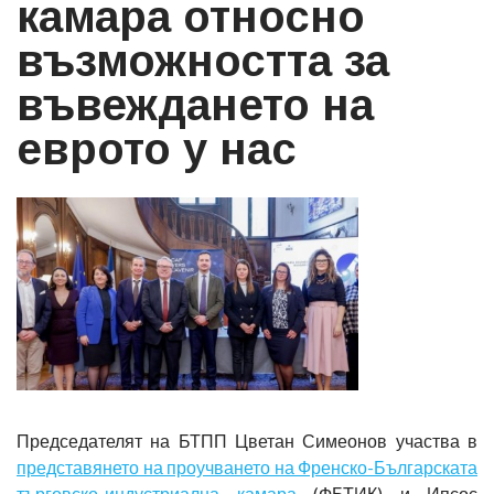
камара относно
възможността за
въвеждането на
еврото у нас
Председателят на БТПП Цветан Симеонов участва в
представянето на проучването на Френско-Българската
търговско-индустриална камара
(ФБТИК) и Ипсос