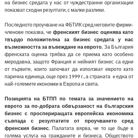
на бизнес средата у нас от чуждестранни организации
показват сходни резултати, с малки разлики.
Последното проучване на ФБТИК сред неговите фирми-
членове показва, че
френският бизнес оценява като
твърдо положителна за бизнес средата у нас
възможността за въвеждане на еврото.
За България
френската оценка трябва да се приема като особено
меродавна, защото Франция и нейният бизнес са едни
от първите, които започват да използват еврото като
парична единица, още през 1999 г., а страната e една от
най-големите икономки в Европа и света.
Позицията на БТПП по темата за значението на
еврото за по-добрата обвързаност на българския
бизнес с проспериращата европейска икономика
съвпада с резултатите от проучването сред
френския бизнес.
Палатата вярва, че то ще бъде в
голяма услуга на гражданите и бизнеса. Обществото