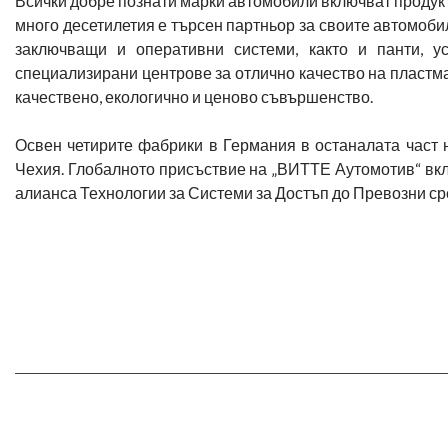
Всички добре познати марки автомобили включват продукт
много десетилетия е търсен партньор за своите автомоби
заключващи и оперативни системи, както и панти, у
специализирани центрове за отлично качество на пластм
качествено, екологично и ценово съвършенство.
Освен четирите фабрики в Германия в останалата част
Чехия. Глобалното присъствие на „ВИТТЕ Аутомотив“ вкл
алианса Технологии за Системи за Достъп до Превозни ср