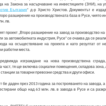
да на Закона за насърчаване на инвестициите (ЗНИ), на у
отив България
“ д-р Христо Христов. Документът е изда
оро разширение на производствената база в Русе, чиято и
н. лв.
ят проект „Второ разширение на завод за производство на 
и за автомобилната индустрия, Русе“ се очаква да се реал
иода на осъществяване на проекта и като резултат от н
ви работни места.
редвижда изграждане на нова производствена сграда,
 част, тя ще включва социални помещения, складова зона,
станции за товарни превозни средства и други офиси.
т бе даден през 2013 година за построяването на завода, а
естирани общо над 63 млн. лв. в завода в Русе и са разк