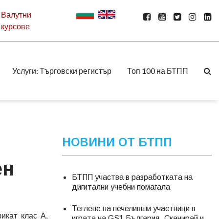
Валутни
курсове
Услуги: Търговски регистър
Топ 100 на БТПП
НОВИНИ ОТ БТПП
ен
БТПП участва в разработката на
дигитални учебни помагала
Теглене на печеливши участници в
икат клас А,
играта на GS1 България „Сканирай и