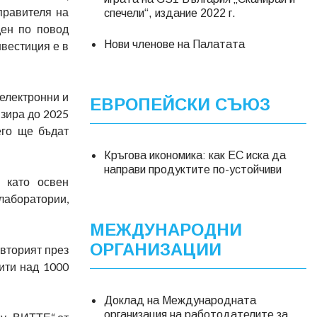
правителя на
спечели“, издание 2022 г.
ден по повод
Нови членове на Палатата
нвестиция е в
електронни и
ЕВРОПЕЙСКИ СЪЮЗ
изира до 2025
его ще бъдат
Кръгова икономика: как ЕС иска да
направи продуктите по-устойчиви
 като освен
 лаборатории,
МЕЖДУНАРОДНИ
ОРГАНИЗАЦИИ
 вторият през
рити над 1000
Доклад на Международната
организация на работодателите за