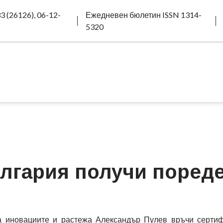
3 (26126), 06-12-
Ежедневен бюлетин ISSN 1314-
5320
лгария получи поред
 иновациите и растежа Александър Пулев връчи сертиф