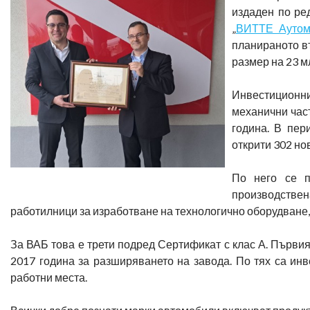
издаден по ре
„
ВИТТЕ Аутом
планираното вт
размер на 23 мл
Инвестиционни
механични част
година. В пер
открити 302 но
По него се п
производствена
работилници за изработване на технологично оборудване, 
За ВАБ това е трети подред Сертификат с клас А. Първия
2017 година за разширяването на завода. По тях са инв
работни места.