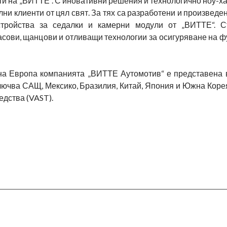
и на „ВИТТЕ“. С иновативни решения и технологично ноу-х
лни клиенти от цял свят. За тях са разработени и произвед
стройства за седалки и камерни модули от „ВИТТЕ“. 
асови, щанцови и отливащи технологии за осигуряване на 
 на Европа компанията „ВИТТЕ Аутомотив“ е представена 
ючва САЩ, Мексико, Бразилия, Китай, Япония и Южна Корея
едства (VAST).