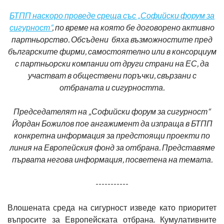
БТПП наскоро проведе среща със „Софийски форум за
сигурност“
, по време на която бе договорено активно
партньорство. Обсъдени бяха възможностите пред
българските фирми, самостоятелно или в консорциум
с партньорски компании от други страни на ЕС, да
участват в обществени поръчки, свързани с
отбраната и сигурността.
Председателят на „Софийски форум за сигурност“
Йордан Божилов пое ангажимент да изпраща в БТПП
конкретна информация за предстоящи проекти по
линия на Европейския фонд за отбрана. Представяме
първата негова информация, посветена на темата.
-----------
Влошената среда на сигурност изведе като приоритет
въпросите за Европейската отбрана. Кумулативните