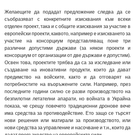
Желаещите да подадат предложение следва да се
съобразяват с конкретните изисквания към всеки
отделен проект, така и с общите изисквания за участие в
европейски проекти, каквото, например е изискването за
участие на консорциум представляващ поне три
различни допустими държави (за някои проекти и
консорциум от организации от две държави е допустим).
Освен това, проектите трябва да са за изследване или
създаване на иновативни продукти, които да дават
предимство на войските, както и да отговарят на
потребностите на въоръжените сили. Например, през
последните години силно се разви производството на
безпилотни летателни апарати, но войната в Украйна
показа, че срещу повечето традиционни дронове вече
има средства за противодействие. Ето защо се търсят
нови решения или матирали за производството, или
нови средства за управление и насочване и т.н., които да
дадат превъзходство на европейските сили.