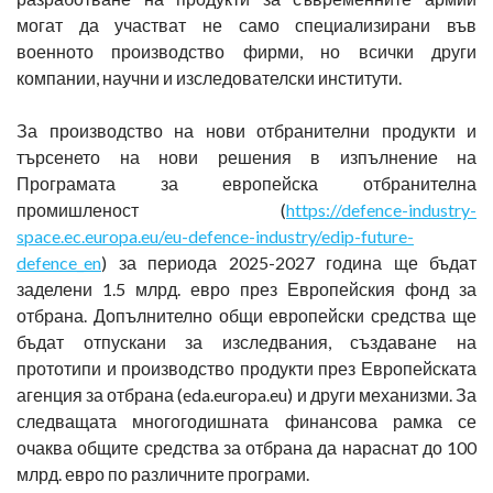
могат да участват не само специализирани във
военното производство фирми, но всички други
компании, научни и изследователски институти.
За производство на нови отбранителни продукти и
търсенето на нови решения в изпълнение на
Програмата за европейска отбранителна
промишленост (
https://defence-industry-
space.ec.europa.eu/eu-defence-industry/edip-future-
defence_en
) за периода 2025-2027 година ще бъдат
заделени 1.5 млрд. евро през Европейския фонд за
отбрана. Допълнително общи европейски средства ще
бъдат отпускани за изследвания, създаване на
прототипи и производство продукти през Европейската
агенция за отбрана (eda.europa.eu) и други механизми. За
следващата многогодишната финансова рамка се
очаква общите средства за отбрана да нараснат до 100
млрд. евро по различните програми.