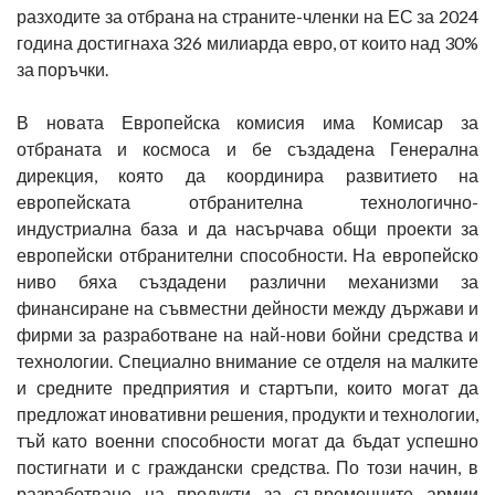
разходите за отбрана на страните-членки на ЕС за 2024
година достигнаха 326 милиарда евро, от които над 30%
за поръчки.
В новата Европейска комисия има Комисар за
отбраната и космоса и бе създадена Генерална
дирекция, която да координира развитието на
европейската отбранителна технологично-
индустриална база и да насърчава общи проекти за
европейски отбранителни способности. На европейско
ниво бяха създадени различни механизми за
финансиране на съвместни дейности между държави и
фирми за разработване на най-нови бойни средства и
технологии. Специално внимание се отделя на малките
и средните предприятия и стартъпи, които могат да
предложат иновативни решения, продукти и технологии,
тъй като военни способности могат да бъдат успешно
постигнати и с граждански средства. По този начин, в
разработване на продукти за съвременните армии