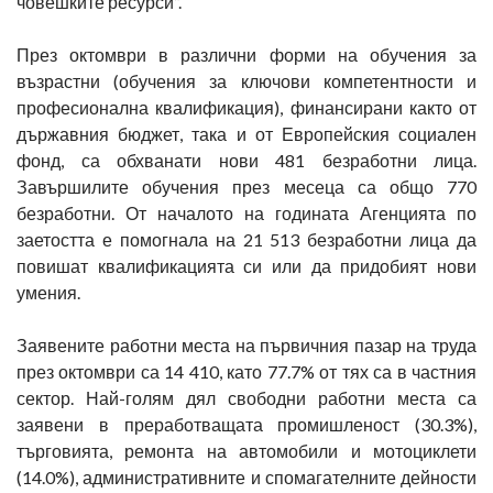
човешките ресурси”.
През октомври в различни форми на обучения за
възрастни (обучения за ключови компетентности и
професионална квалификация), финансирани както от
държавния бюджет, така и от Европейския социален
фонд, са обхванати нови 481 безработни лица.
Завършилите обучения през месеца са общо 770
безработни. От началото на годината Агенцията по
заетостта е помогнала на 21 513 безработни лица да
повишат квалификацията си или да придобият нови
умения.
Заявените работни места на първичния пазар на труда
през октомври са 14 410, като 77.7% от тях са в частния
сектор. Най-голям дял свободни работни места са
заявени в преработващата промишленост (30.3%),
търговията, ремонта на автомобили и мотоциклети
(14.0%), административните и спомагателните дейности