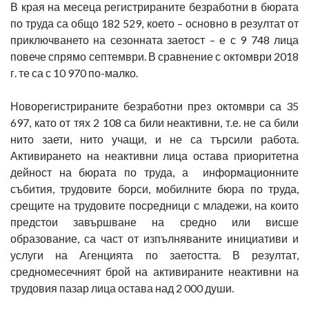
В края на месеца регистрираните безработни в бюрата
по труда са общо 182 529, което – основно в резултат от
приключването на сезонната заетост – е с 9 748 лица
повече спрямо септември. В сравнение с октомври 2018
г. те са с 10 970 по-малко.
Новорегистрираните безработни през октомври са 35
697, като от тях 2 108 са били неактивни, т.е. не са били
нито заети, нито учащи, и не са търсили работа.
Активирането на неактивни лица остава приоритетна
дейност на бюрата по труда, а информационните
събития, трудовите борси, мобилните бюра по труда,
срещите на трудовите посредници с младежи, на които
предстои завършване на средно или висше
образование, са част от изпълняваните инициативи и
услуги на Агенцията по заетостта. В резултат,
средномесечният брой на активираните неактивни на
трудовия пазар лица остава над 2 000 души.