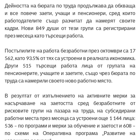
Дейността на бюрата по труда продължава да обхваща
и все повече заети, учащи и пенсионери, сред които
работодателите също разчитат да намерят своите
кадри. Нови 849 души от тези групи са регистрирани
през месеца като търсещи работа.
Постъпилите на работа безработни през октомври са 17
562, като 93.5% от тях са устроени в реалната икономика.
Други 515 търсещи работа лица от групата на
пенсионерите, учащите и заетите, също чрез бюрата по
труда са намерили своето ново работно място.
В резултат от изпълнението на активните мерки за
насърчаване на заетостта сред безработните от
рисковите групи на пазара на труда, на субсидирани
работни места през месеца са устроени още 1 144 лица:
536 – по програми и мерки за обучение и заетост и 608 –
по схеми на Оперативна програма „Развитие на