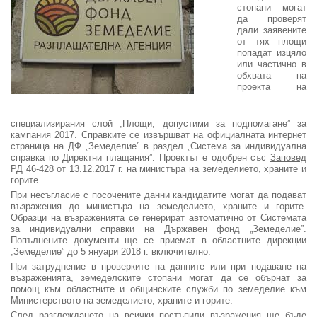
стопани могат
да проверят
дали заявените
от тях площи
попадат изцяло
или частично в
обхвата на
проекта на
специализирания слой „Площи, допустими за подпомагане” за
кампания 2017. Справките се извършват на официалната интернет
страница на ДФ „Земеделие” в раздел „Система за индивидуална
справка по Директни плащания”. Проектът е одобрен със
Заповед
РД 46-428
от 13.12.2017 г. на министъра на земеделието, храните и
горите.
При несъгласие с посочените данни кандидатите могат да подават
възражения до министъра на земеделието, храните и горите.
Образци на възраженията се генерират автоматично от Системата
за индивидуални справки на Държавен фонд „Земеделие”.
Попълнените документи ще се приемат в областните дирекции
„Земеделие” до 5 януари 2018 г. включително.
При затруднение в проверките на данните или при подаване на
възраженията, земеделските стопани могат да се обърнат за
помощ към областните и общинските служби по земеделие към
Министерството на земеделието, храните и горите.
След разглеждането на всички постъпили възражения ще бъде