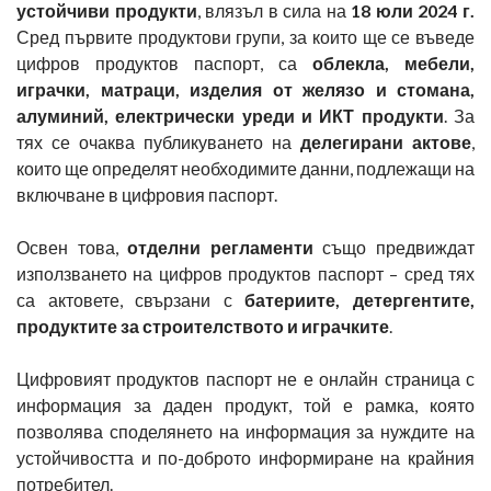
устойчиви продукти
, влязъл в сила на
18 юли 2024 г.
Сред първите продуктови групи, за които ще се въведе
цифров продуктов паспорт, са
облекла, мебели,
играчки, матраци, изделия от желязо и стомана,
алуминий, електрически уреди и ИКТ продукти
. За
тях се очаква публикуването на
делегирани актове
,
които ще определят необходимите данни, подлежащи на
включване в цифровия паспорт.
Освен това,
отделни регламенти
също предвиждат
използването на цифров продуктов паспорт – сред тях
са актовете, свързани с
батериите, детергентите,
продуктите за строителството и играчките
.
Цифровият продуктов паспорт не е онлайн страница с
информация за даден продукт, той е рамка, която
позволява споделянето на информация за нуждите на
устойчивостта и по-доброто информиране на крайния
потребител.