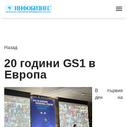
Tog
Назад
20 години GS1 в
Европа
В първия
ден на