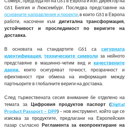
Сомерс, председател на GS1 в Европа и изп. директор на
GS1 Белгия и Люксембург. Последва представяне на
основните направления и проекти
, в които GS1 в Европа
работи, насочени към
дигитална трансформация,
устойчивост и проследимост по веригите на
доставка.
В основата на стандартите GS1 са
сигурната
идентификация
,
техническите символи
за нейното
представяне в машинно-четим вид и
качествените
данни
, които осигуряват точност, прозрачност и
ефективност при обмена на информация между
партньорите в глобалните вериги на доставка.
След тържествената сесия внимание бе отделено на
темата за
Цифровия продуктов паспорт (
Digital
Product
Passport
–
DPP
)
– нов инструмент, който ще се
изисква за продуктите, предлагани на Европейския
пазар съгласно
Регламента за екопроектиране на