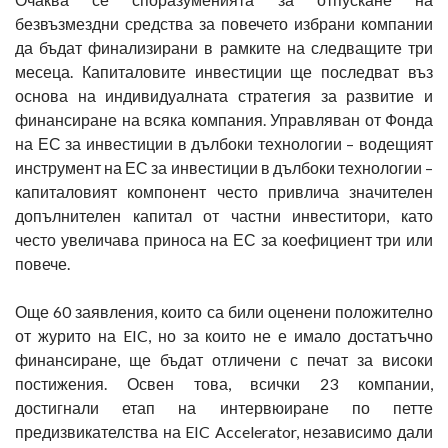
безвъзмездни средства за повечето избрани компании
да бъдат финализирани в рамките на следващите три
месеца. Капиталовите инвестиции ще последват въз
основа на индивидуалната стратегия за развитие и
финансиране на всяка компания. Управляван от Фонда
на ЕС за инвестиции в дълбоки технологии – водещият
инструмент на ЕС за инвестиции в дълбоки технологии –
капиталовият компонент често привлича значителен
допълнителен капитал от частни инвеститори, като
често увеличава приноса на ЕС за коефициент три или
повече.
Още 60 заявления, които са били оценени положително
от журито на EIC, но за които не е имало достатъчно
финансиране, ще бъдат отличени с печат за високи
постижения. Освен това, всички 23 компании,
достигнали етап на интервюиране по петте
предизвикателства на EIC Accelerator, независимо дали