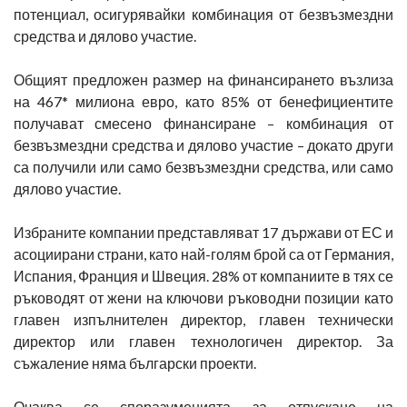
потенциал, осигурявайки комбинация от безвъзмездни
средства и дялово участие.
Общият предложен размер на финансирането възлиза
на 467* милиона евро, като 85% от бенефициентите
получават смесено финансиране – комбинация от
безвъзмездни средства и дялово участие – докато други
са получили или само безвъзмездни средства, или само
дялово участие.
Избраните компании представляват 17 държави от ЕС и
асоциирани страни, като най-голям брой са от Германия,
Испания, Франция и Швеция. 28% от компаниите в тях се
ръководят от жени на ключови ръководни позиции като
главен изпълнителен директор, главен технически
директор или главен технологичен директор. За
съжаление няма български проекти.
Очаква се споразуменията за отпускане на