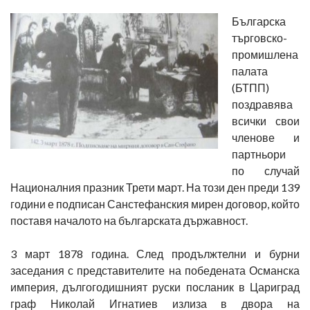
Българска
търговско-
промишлена
палата
(БТПП)
поздравява
всички свои
членове и
партньори
по случай
Националния празник Трети март. На този ден преди 139
години е подписан Санстефанския мирен договор, който
поставя началото на българската държавност.
3 март 1878 година. След продължтелни и бурни
заседания с представителите на победената Османска
империя, дългогодишният руски посланик в Цариград
граф Николай Игнатиев излиза в двора на