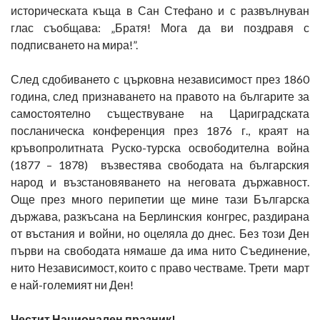
историческата къща в Сан Стефано и с развълнуван
глас съобщава: „Братя! Мога да ви поздравя с
подписването на мира!”.
След сдобиването с църковна независимост през 1860
година, след признаването на правото на българите за
самостоятелно съществуване на Цариградската
посланическа конференция през 1876 г., краят на
кръвопролитната Руско-турска освободителна война
(1877 – 1878) възвестява свободата на българския
народ и възстановяването на неговата държавност.
Още през много перипетии ще мине тази Българска
държава, разкъсана на Берлинския конгрес, раздирана
от въстания и войни, но оцеляла до днес. Без този Ден
първи на свободата нямаше да има нито Съединение,
нито Независимост, които с право честваме. Трети март
е най-големият ни Ден!
Честит Национален празник!