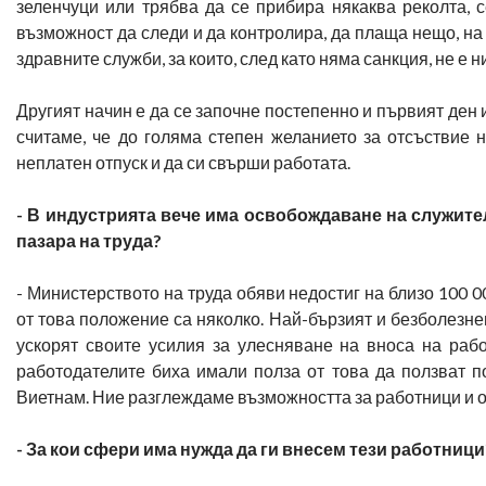
зеленчуци или трябва да се прибира някаква реколта, 
възможност да следи и да контролира, да плаща нещо, на к
здравните служби, за които, след като няма санкция, не е 
Другият начин е да се започне постепенно и първият ден
считаме, че до голяма степен желанието за отсъствие 
неплатен отпуск и да си свърши работата.
- В индустрията вече има освобождаване на служител
пазара на труда?
- Министерството на труда обяви недостиг на близо 100 
от това положение са няколко. Най-бързият и безболезне
ускорят своите усилия за улесняване на вноса на рабо
работодателите биха имали полза от това да ползват п
Виетнам. Ние разглеждаме възможността за работници и о
- За кои сфери има нужда да ги внесем тези работници