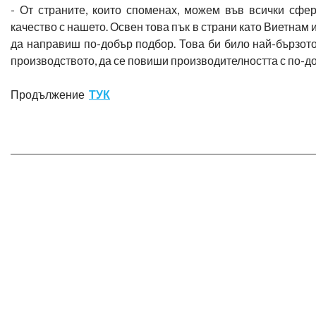
- От страните, които споменах, можем във всички сфе
качество с нашето. Освен това пък в страни като Виетнам
да направиш по-добър подбор. Това би било най-бързото
производството, да се повиши производителността с по-до
Продължение
ТУК