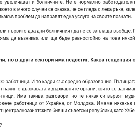
се увеличават и болничните. Не е нормално работодателят
оето в много случаи се оказва, че се гледа с лека ръка, вкл
никакъв проблем да направят една услуга на своите познати.
 или първите два дни болничният да не се заплаща въобще. 
няма да възниква или ще бъде равностойно на това някой
и, но в други сектори има недостиг. Каква тенденция 
000 работници. И то кадри със средно образование. Пътищат
н начин е държавата и държавните органи, които се занимав
тници. Има такива разговори, но те някак си вървят мудн
овече работници от Украйна, от Молдова. Имаме някакъв 
т централноазиатските бивши съветски републики, като Узбе
?