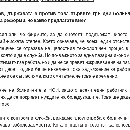
ов, държавата е против това първите три дни болнич
а реформи, но какво предлагате вие?
игнали, че фирмите, за да оцелеят, поддържат нивото 
ай-ниската степен. Което означава, че всеки един отсъств
лничен се отразява на цялостния технологичен процес в 
 която и да е служба. Но по-важното за една пазарна иконом
климатът за работа, но и да не се правят изкривявания на паз
от десет години беше въведено това задължение за работ
е и се съгласихме, като смятахме, че това е временно.
ане на болничните в НОИ, защото всеки един работник 
тях да се покриват нуждите на боледуващите. Това ще дад
тове.
ите контролни служби, виждаме злоупотреба с болничните
ичава заболеваемостта. Когато настъпи сезонът за консе