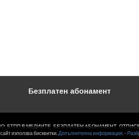
Безплатен абонамент
ЛО
БТПП В МЕДИИТЕ
БЕЗПЛАТЕН AБОНАМЕНТ
ОТПИС
 сайт използва бисквитки.
Допълнителна информация.
-
Разб