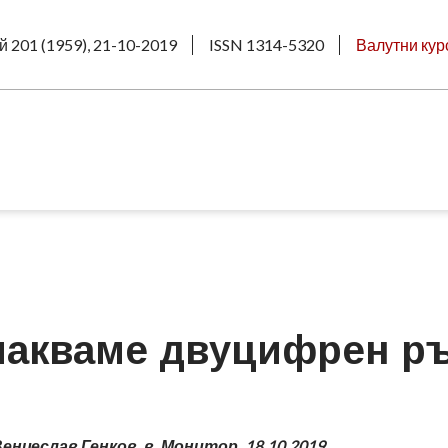
й 201 (1959), 21-10-2019
ISSN 1314-5320
Валутни кур
чакваме двуцифрен р
нцеслав Генков, в. Монитор, 18.10.2019