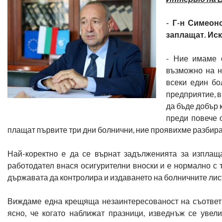
- Г-н Симеон
заплащат. Иск
- Ние имаме с
възможно на н
всеки един бо
предприятие, в
да бъде добър 
преди повече 
плащат първите три дни болнични, ние проявихме разбиран
Най-коректно е да се върнат задълженията за изплащ
работодател внася осигурителни вноски и е нормално с 
държавата да контролира и издаването на болничните лис
Виждаме една крещяща незаинтересованост на съответн
ясно, че когато наближат празници, изведнъж се увел