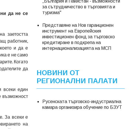
„България и Пакистан - възможности
за сътрудничество в търговията и
туризма"
ни да не се
Представяне на Нов гаранционен
инструмент на Европейския
на заетостта
инвестиционен фонд за търговско
ащ работник,
кредитиране в подкрепа на
което и да е
интернационализацията на МСП
ика е не само
арите. Когато
одателите да
НОВИНИ ОТ
РЕГИОНАЛНИ ПАЛАТИ
и всеки един
е възможност
Русенската търговско-индустриална
камара организира обучение по БЗУТ
. За всеки е
рвирането на