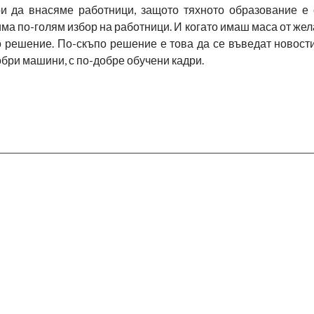
ри да внасяме работници, защото тяхното образование е
 има по-голям избор на работници. И когато имаш маса от ж
 решение. По-скъпо решение е това да се въведат новости
бри машини, с по-добре обучени кадри.