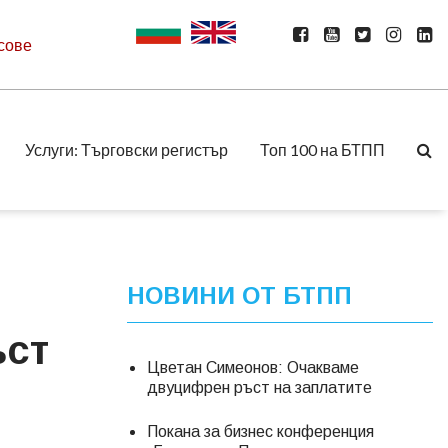
сове
Услуги: Търговски регистър
Топ 100 на БТПП
НОВИНИ ОТ БТПП
ъст
Цветан Симеонов: Очакваме
двуцифрен ръст на заплатите
Покана за бизнес конференция