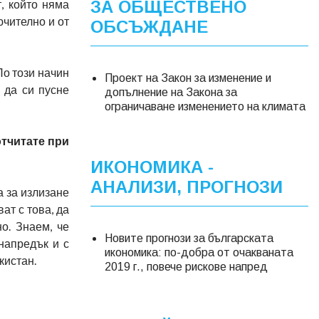
, който няма
ЗА ОБЩЕСТВЕНО
ючително и от
ОБСЪЖДАНЕ
По този начин
Проект на Закон за изменение и
 да си пусне
допълнение на Закона за
ограничаване изменението на климата
отчитате при
ИКОНОМИКА -
АНАЛИЗИ, ПРОГНОЗИ
а за излизане
ат с това, да
о. Знаем, че
Новите прогнози за българската
напредък и с
икономика: по-добра от очакваната
кистан.
2019 г., повече рискове напред