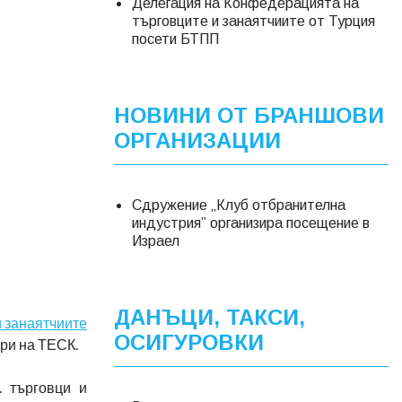
Делегация на Конфедерацията на
търговците и занаятчиите от Турция
посети БТПП
НОВИНИ ОТ БРАНШОВИ
ОРГАНИЗАЦИИ
Сдружение „Клуб отбранителна
индустрия” организира посещение в
Израел
ДАНЪЦИ, ТАКСИ,
 занаятчиите
ОСИГУРОВКИ
ури на ТЕСК.
. търговци и