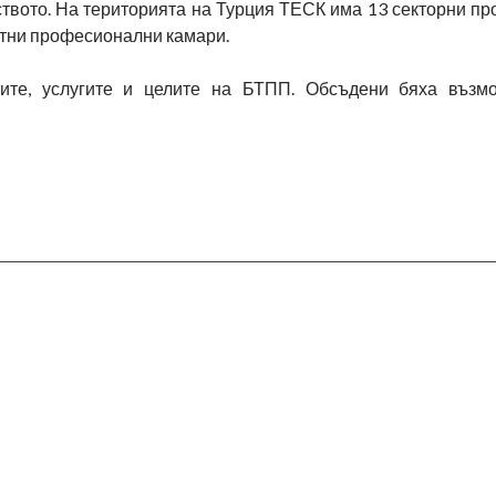
дството. На територията на Турция ТЕСК има 13 секторни 
стни професионални камари.
ите, услугите и целите на БТПП. Обсъдени бяха възмо