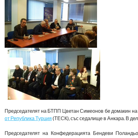
Председателят на БТПП Цветан Симеонов бе домакин на
от Република Турция
(ТЕСК), със седалище в Анкара. В де
Председателят на Конфедерацията Бендеви Поландьоке