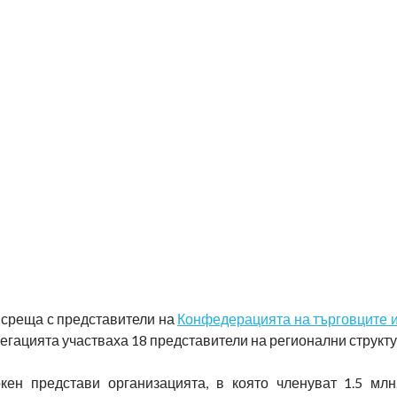
 среща с представители на
Конфедерацията на търговците и
легацията участваха 18 представители на регионални структ
н представи организацията, в която членуват 1.5 млн