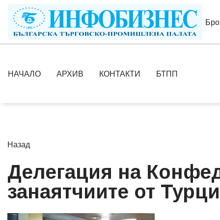
Бро
НАЧАЛО
АРХИВ
КОНТАКТИ
БТПП
Назад
Делегация на Конфед
занаятчиите от Турц