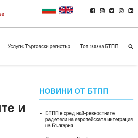
ве
Услуги: Търговски регистър
Топ 100 на БТПП
НОВИНИ ОТ БТПП
те и
БТПП е сред най-ревностните
радетели на европейската интеграция
на България