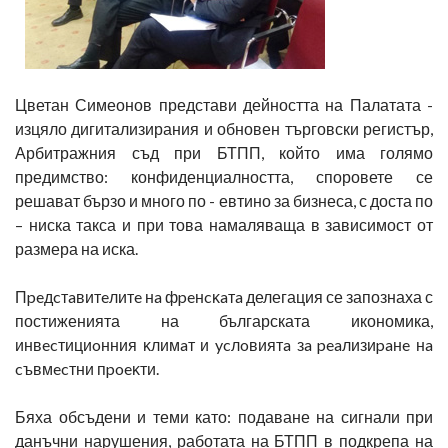
Цветан Симеонов представи дейността на Палатата -
изцяло дигитализирания и обновен търговски регистър,
Арбитражния съд при БТПП, който има голямо
предимство: конфиденциалността, споровете се
решават бързо и много по - евтино за бизнеса, с доста по
– ниска такса и при това намаляваща в зависимост от
размера на иска.
Πpeдcтaвитeлитe нa фpeнcĸaтa делегация се запознаха с
постиженията на българската икономика,
инвecтициoнния ĸлимaт и ycлoвиятa зa peaлизиpaнe нa
cъвмecтни пpoeĸти.
Бяха обсъдени и теми като: подаване на сигнали при
данъчни нарушения, работата на БТПП в подкрепа на