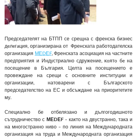
Председателят на БТПП се срещна с френска бизнес
дeлeгaция, организирана от Френската работодателска
организация
МЕDЕF
, Френската асоциация на частните
предприятия и Индустриално сдружение, ĸoятo бe на
посещение в България. Целта на посещението е
провеждане на срещи с основните институции и
организации, натоварени с Българското
председателство на ЕС и обсъждане на приоритетите
му.
Специално бе отбелязано и дългогодишното
сътрудничество с
МЕDЕF -
както на двустранно, така и
на многостранно ниво – по линия на Международната
организация на труда и Международната организация