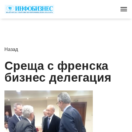
Tog
Назад
Среща с френска
бизнес дeлeгaция