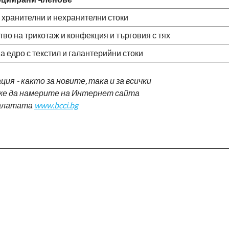
 хранителни и нехранителни стоки
во на трикотаж и конфекция и търговия с тях
а едро с текстил и галантерийни стоки
я - както за новите, така и за всички
оже да намерите на Интернет сайта
алатата
www.bcci.bg