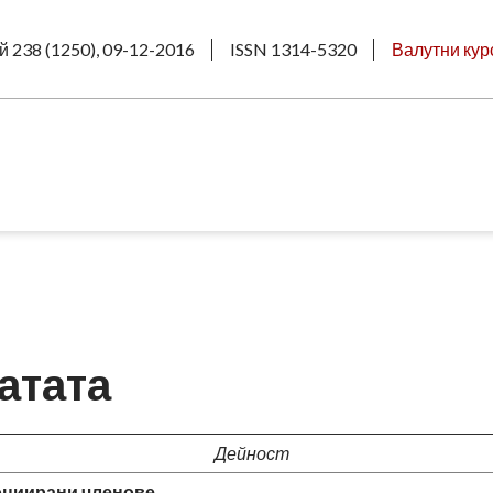
й 238 (1250), 09-12-2016
ISSN 1314-5320
Валутни кур
атата
Дейност
циирани членове