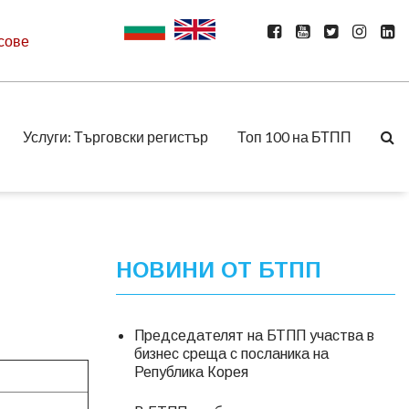
сове
Услуги: Търговски регистър
Топ 100 на БТПП
НОВИНИ ОТ БТПП
Председателят на БТПП участва в
бизнес среща с посланика на
Република Корея