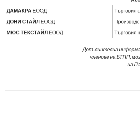
ДАМАКРА
ЕООД
Търговия с
ДОНИ СТАЙЛ
ЕООД
Производст
МЮС ТЕКСТАЙЛ
ЕООД
Търговия н
Допълнителна информаци
членове на БТПП, м
на П