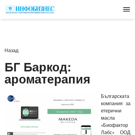
Tog
Назад
БГ Баркод:
ароматерапия
Българската
компания за
етерични
масла
«Биофактор
Лабс» ООД