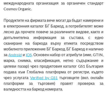
международната организация за органичен стандарт
Cosmos Organic.
Продуктите на фирмата вече могат да бъдат намерени и
в електронния каталог БГ Баркод, а потребителят може
лесно да прочете повече за различните видове, както и
допълнителна информация за състава, с едно
сканиране на баркода върху етикета посредством
мобилното приложение БГ Баркод. БГ Баркод е налично
за
Android
и
iOS
. Основен набор от атрибути (име, GTIN,
марка, снимка, класификация, нетно съдържание и
целеви пазар) чрез продуктовия каталог GS1 България
подава към Глобална платформа от регистри, където
чрез услугата
Verified by GS1
търговците (вкл. онлайн
платформи за търговия) правят проверка за
валидността на баркод номерата.