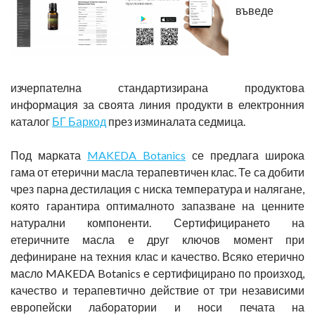
въведе
изчерпателна стандартизирана продуктова
информация за своята линия продукти в електронния
каталог
БГ Баркод
през изминалата седмица.
Под марката
MAKEDA Botanics
се предлага широка
гама от етерични масла терапевтичен клас. Те са добити
чрез парна дестилация с ниска температура и налягане,
която гарантира оптималното запазване на ценните
натурални компоненти. Сертифицирането на
етеричните масла е друг ключов момент при
дефиниране на техния клас и качество. Всяко етерично
масло MAKEDA Botanics е сертифицирано по произход,
качество и терапевтично действие от три независими
европейски лаборатории и носи печата на