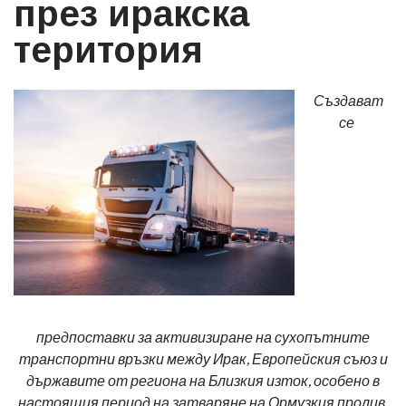
през иракска
територия
Създават
се
предпоставки за активизиране на сухопътните
транспортни връзки между Ирак, Европейския съюз и
държавите от региона на Близкия изток, особено в
настоящия период на затваряне на Ормузкия пролив.