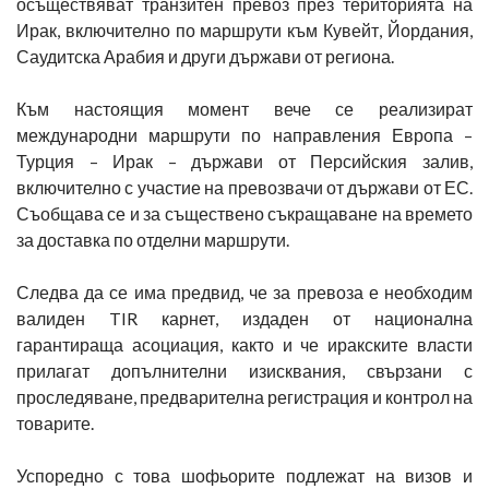
осъществяват транзитен превоз през територията на
Ирак, включително по маршрути към Кувейт, Йордания,
Саудитска Арабия и други държави от региона.
Към настоящия момент вече се реализират
международни маршрути по направления Европа –
Турция – Ирак – държави от Персийския залив,
включително с участие на превозвачи от държави от ЕС.
Съобщава се и за съществено съкращаване на времето
за доставка по отделни маршрути.
Следва да се има предвид, че за превоза е необходим
валиден TIR карнет, издаден от национална
гарантираща асоциация, както и че иракските власти
прилагат допълнителни изисквания, свързани с
проследяване, предварителна регистрация и контрол на
товарите.
Успоредно с това шофьорите подлежат на визов и