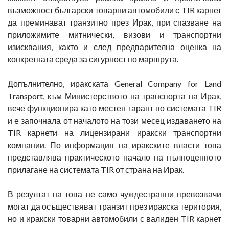
възможност български товарни автомобили с TIR карнет
да преминават транзитно през Ирак, при спазване на
приложимите митнически, визови и транспортни
изисквания, както и след предварителна оценка на
конкретната среда за сигурност по маршрута.
Допълнително, иракската General Company for Land
Transport, към Министерството на транспорта на Ирак,
вече функционира като местен гарант по системата TIR
и е започнала от началото на този месец издаването на
TIR карнети на лицензирани иракски транспортни
компании. По информация на иракските власти това
представлява практическото начало на пълноценното
прилагане на системата TIR от страна на Ирак.
В резултат на това не само чуждестранни превозвачи
могат да осъществяват транзит през иракска територия,
но и иракски товарни автомобили с валиден TIR карнет