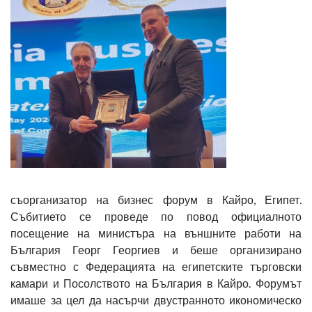
съорганизатор на бизнес форум в Кайро, Египет.
Събитието се проведе по повод официалното
посещение на министъра на външните работи на
България Георг Георгиев и беше организирано
съвместно с Федерацията на египетските търговски
камари и Посолството на България в Кайро. Форумът
имаше за цел да насърчи двустранното икономическо