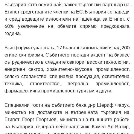
България като осмия най-важен търговски партньор на
Египет сред страните членки на ЕС. България се нареди
и сред водещите износители на пшеница за Египет, с
60% увеличение на обемите спрямо предходната
година.
Във форума участваха 17 български компании и над 200
египетски фирми. Събитието постави акцент на бизнес
сътрудничество в следните сектори: високи технологии,
енергиен сектор, хранително-вкусова промишленост,
селско стопанство, специална продукция, осветителна
техника, строителство, петролна промишленост,
фармацевтична промишленост, туризъм и други.
Специални гости на събитието бяха д-р Шериф Фарук,
министър на доставките и вътрешната търговия на
Египет, Георг Георгиев, министър на външните работи
на България, генерал-лейтенант инж. Камел Ал-Вазир,
заместник-министър-председател на индустриалното