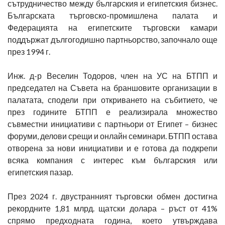
сътрудничество между българския и египетския бизнес.
Българската търговско-промишлена палата и
Федерацията на египетските търговски камари
поддържат дългогодишно партньорство, започнало още
през 1994 г.
Инж. д-р Веселин Тодоров, член на УС на БТПП и
председател на Съвета на браншовите организации в
палатата, сподели при откриването на събитието, че
през годините БТПП е реализирала множество
съвместни инициативи с партньори от Египет – бизнес
форуми, делови срещи и онлайн семинари. БТПП остава
отворена за нови инициативи и е готова да подкрепи
всяка компания с интерес към българския или
египетския пазар.
През 2024 г. двустранният търговски обмен достигна
рекордните 1,81 млрд. щатски долара – ръст от 41%
спрямо предходната година, което утвърждава