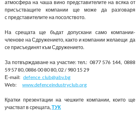
атмосфера на чаша вино представителите на всяка от
присъстващите компании ще може да разговаря
с представителите на посолството.
На срещата ще бъдат допускани само компании-
членове на Сдружението, както и компании желаещи да
се присъединят към Сдружението.
За потвърждаване на участие: тел.: 0877 576 144, 0888
59 57 80, 0886 00 80 80, 02 / 980 15 29
Е-mail:
defence_club@abv.bg
Web:
www.defenceindustryclub.org
Кратки презентации на чешките компании, които ще
участват в срещата,
ТУК