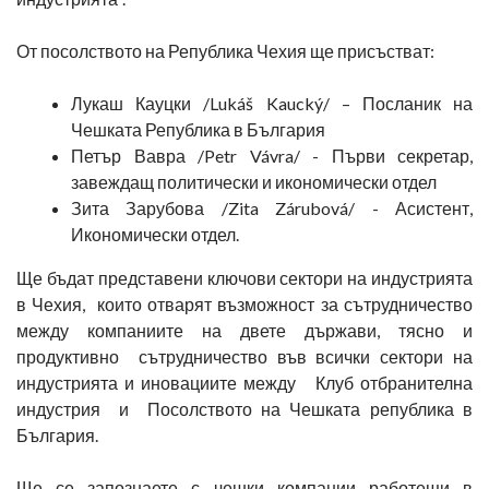
От посолството на Република Чехия ще присъстват:
Лукаш Кауцки /Lukáš Kaucký/ – Посланик на
Чешката Република в България
Петър Вавра /Petr Vávra/ - Първи секретар,
завеждащ политически и икономически отдел
Зита Зарубова /Zita Zárubová/ - Асистент,
Икономически отдел.
Ще бъдат представени ключови сектори на индустрията
в Чехия, които отварят възможност за сътрудничество
между компаниите на двете държави, тясно и
продуктивно сътрудничество във всички сектори на
индустрията и иновациите между Клуб отбранителна
индустрия и Посолството на Чешката република в
България.
Ще се запознаете с чешки компании работещи в