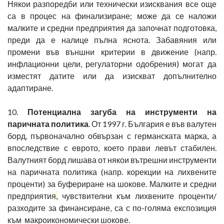
Някои разпоредби или технически изисквания все още
са в процес на финализиране; може да се наложи
малките и средни предприятия да започнат подготовка,
преди да е налице пълна яснота. Забавяния или
промени във външни критерии в движение (напр.
инфлационни цели, регулаторни одобрения) могат да
изместят датите или да изискват допълнително
адаптиране.
10.
Потенциална загуба на инструменти на
паричната политика
. От 1997 г. България е във валутен
борд, първоначално обвързан с германската марка, а
впоследствие с еврото, което прави левът стабилен.
Валутният борд лишава от някои вътрешни инструменти
на паричната политика (напр. корекции на лихвените
проценти) за буфериране на шокове. Малките и средни
предприятия
,
чувствителни към лихвените проценти/
разходите за финансиране, са с по-голяма експозиция
към макроикономически шокове.