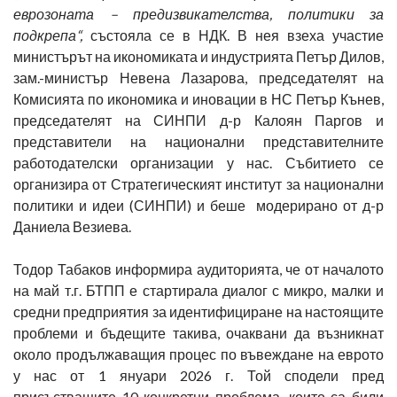
еврозоната – предизвикателства, политики за
подкрепа“,
състояла се в НДК. В нея взеха участие
министърът на икономиката и индустрията Петър Дилов,
зам.-министър Невена Лазарова, председателят на
Комисията по икономика и иновации в НС Петър Кънев,
председателят на СИНПИ д-р Калоян Паргов и
представители на национални представителните
работодателски организации у нас. Събитието се
организира от Стратегическият институт за национални
политики и идеи (СИНПИ) и беше модерирано от д-р
Даниела Везиева.
Тодор Табаков информира аудиторията, че от началото
на май т.г. БТПП е стартирала диалог с микро, малки и
средни предприятия за идентифициране на настоящите
проблеми и бъдещите такива, очаквани да възникнат
около продължаващия процес по въвеждане на еврото
у нас от 1 януари 2026 г. Той сподели пред
присъстващите 10 конкретни проблема, които са били