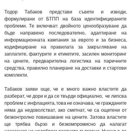
Тодор Табаков представи съвети и изводи,
формулирани от БТПП на база идентифицираните
проблеми. Те включват: двойното ценообразуване да
бъде направено последователно, адаптиране на
информационната кампания за еврото и за бизнеса,
кодифициране на правилата за закръгляване на
заплатите, фактурите и етикетите, засилен мониторинг
на цените, предварителна логистика на паричните
средства, правилно планиране на доставки и стартови
комплекти.
Табаков заяви още, че е много важно властите да
разберат, че дори и да се твърди официално, че липсва
проблем с инфлацията, това не означава, че гражданите
няма да недоволстват, ако сметнат, че са ощетени от
безконтролно повишаване на цените. Затова властите
ще трябва бързо и безкомпромисно да налагат
наказания на недобросъвестните търговци. Нужно е да