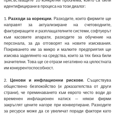
идентифицирани в процеса на този диалог:
1.
Разходи за корекции.
Разходите, които фирмите ще
направят за актуализиране на счетоводните,
фактуриращите и разплащателните системи, софтуерът
към касовите апарати, разходите за обучение на
персонала, за да отговорят на новите изисквания.
Покриването им за микро и малките предприятия ще
изисква заделянето на средства, които за тях биха били
значителни. Това ще се отрази негативно на цялостната
им конкурентоспособност.
2.
Ценови и инфлационни рискове
. Съществува
обществено безпокойство (и доказателства от други
страни), че преминаването към еврото често води до
временен инфлационен натиск — някои фирми
закръглят цените нагоре при конвертиране. Разходите
за ресурси може да се увеличат поради фактори като