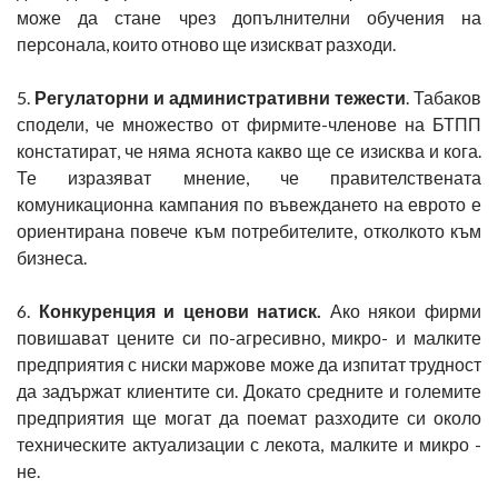
може да стане чрез допълнителни обучения на
персонала, които отново ще изискват разходи.
5.
Регулаторни и административни тежести
. Табаков
сподели, че множество от фирмите-членове на БТПП
констатират, че няма яснота какво ще се изисква и кога.
Те изразяват мнение, че правителствената
комуникационна кампания по въвеждането на еврото е
ориентирана повече към потребителите, отколкото към
бизнеса.
6.
Конкуренция и ценови натиск.
Ако някои фирми
повишават цените си по-агресивно, микро- и малките
предприятия с ниски маржове може да изпитат трудност
да задържат клиентите си. Докато средните и големите
предприятия ще могат да поемат разходите си около
техническите актуализации с лекота, малките и микро -
не.