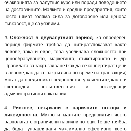
очакванията за валутния курс или поради поведението
на доставчиците. Малките и средни предприятия, които
често нямат голяма сила за договаряне или ценова
гъвкавост, ще са уязвими.
3.
Сложност в двувалутният период
. За определен
период фирмите трябва да цитират/показват както
левове, така и евро, това увеличава сложността при
ценообразуването, маркетинга, етикетирането и др.
Правилата за закръгляване (как да се конвертират цени
в левове, как да се закръглява по време на транзакции)
могат да предизвикат недоволство у клиентите, както и
счетоводни несъответствия и последващи
административни наказания.
4.
Рискове, свързани с паричните потоци и
ликвидността
. Микро и малките предприятия често
разполагат с ограничени парични потоци. Те ще трябва
да бъдат управлявани максимално ефективно, което