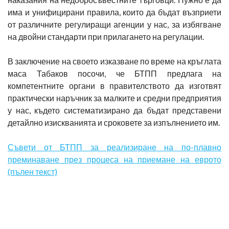
има и унифицирани правила, които да бъдат възприети
от различните регулиращи агенции у нас, за избягване
на двойни стандарти при прилагането на регулации.
В заключение на своето изказване по време на кръглата
маса Табаков посочи, че БТПП предлага на
компетентните органи в правителството да изготвят
практически наръчник за малките и средни предприятия
у нас, където систематизирано да бъдат представени
детайлно изискванията и сроковете за изпълнението им.
Съвети от БТПП за реализиране на по-плавно
преминаване през процеса на приемане на еврото
(пълен текст)