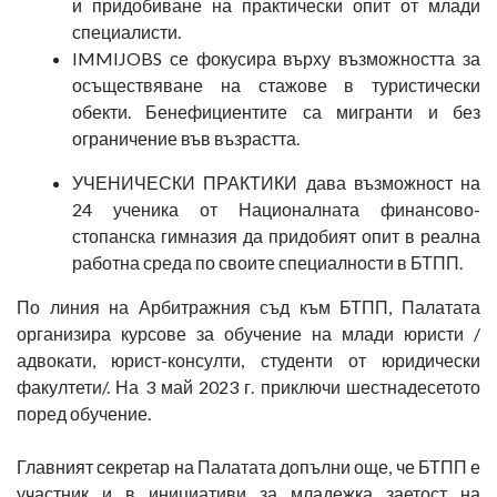
и придобиване на практически опит от млади
специалисти.
IMMIJOBS се фокусира върху възможността за
осъществяване на стажове в туристически
обекти. Бенефициентите са мигранти и без
ограничение във възрастта.
УЧЕНИЧЕСКИ ПРАКТИКИ дава възможност на
24 ученика от Националната финансово-
стопанска гимназия да придобият опит в реална
работна среда по своите специалности в БТПП.
По линия на Арбитражния съд към БТПП, Палатата
организира курсове за обучение на млади юристи /
адвокати, юрист-консулти, студенти от юридически
факултети/. На 3 май 2023 г. приключи шестнадесетото
поред обучение.
Главният секретар на Палатата допълни още, че БТПП е
участник и в инициативи за младежка заетост на