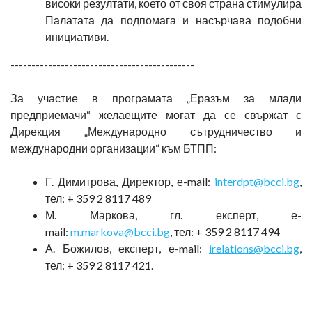
високи резултати, което от своя страна стимулира
Палатата да подпомага и насърчава подобни
инициативи.
--------------------------------------------
За участие в програмата „Еразъм за млади
предприемачи“ желаещите могат да се свържат с
Дирекция „Международно сътрудничество и
международни организации“ към БТПП:
Г. Димитрова, Директор, е-mail:
interdpt@bcci.bg
,
тел: + 359 2 8117 489
М. Маркова, гл. експерт, е-
mail:
m.markova@bcci.bg
, тел: + 359 2 8117 494
А. Божилов, експерт, е-mail:
irelations@bcci.bg
,
тел: + 359 2 8117 421.