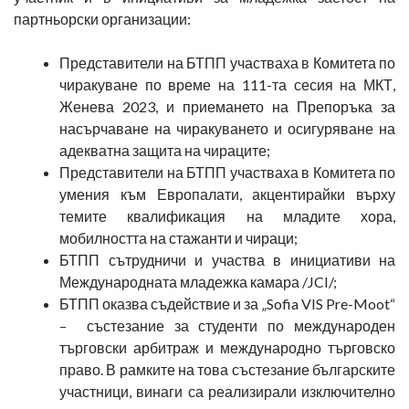
партньорски организации:
Представители на БТПП участваха в Комитета по
чиракуване по време на 111-та сесия на МКТ,
Женева 2023, и приемането на Препоръка за
насърчаване на чиракуването и осигуряване на
адекватна защита на чираците;
Представители на БТПП участваха в Комитета по
умения към Европалати, акцентирайки върху
темите квалификация на младите хора,
мобилността на стажанти и чираци;
БТПП сътрудничи и участва в инициативи на
Международната младежка камара /JCI/;
БТПП оказва съдействие и за „Sofia VIS Pre-Moot“
– състезание за студенти по международен
търговски арбитраж и международно търговско
право. В рамките на това състезание българските
участници, винаги са реализирали изключително