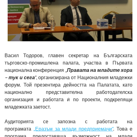
Васил Тодоров, главен секретар на Българската
търговско-промишлена палата, участва в Първата
национална конференция „
Правата на младите хора
– тук и сега
“, организирана от Националния младежки
форум. Той презентира дейността на Палатата, като
национално представителна работодателска
организация и работата и́ по проекти, подкрепящи
младежката заетост.
Аудиторията се запозна с работата на
програмата
„Еразъм за млади предприемачи“
. Това е
програма предоставяща възможност на млади