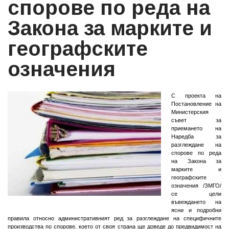
спорове по реда на
Закона за марките и
географските
означения
С проекта на
Постановление на
Министерския
съвет за
приемането на
Наредба за
разглеждане на
спорове по реда
на Закона за
марките и
географските
означения /ЗМГО/
се цели
въвеждането на
ясни и подробни
правила относно административният ред за разглеждане на специфичните
производства по спорове, което от своя страна ще доведе до предвидимост на