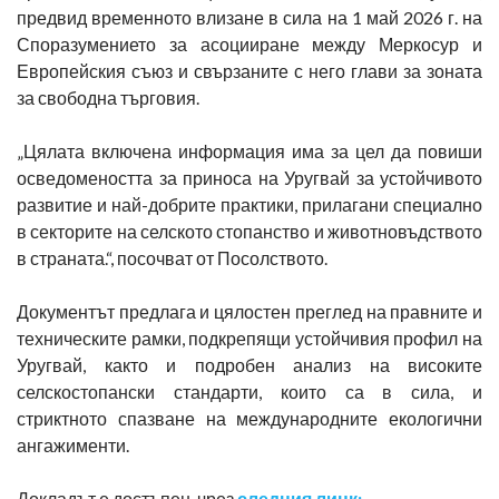
предвид временното влизане в сила на 1 май 2026 г. на
Споразумението за асоцииране между Меркосур и
Европейския съюз и свързаните с него глави за зоната
за свободна търговия.
„Цялата включена информация има за цел да повиши
осведомеността за приноса на Уругвай за устойчивото
развитие и най-добрите практики, прилагани специално
в секторите на селското стопанство и животновъдството
в страната.“, посочват от Посолството.
Документът предлага и цялостен преглед на правните и
техническите рамки, подкрепящи устойчивия профил на
Уругвай, както и подробен анализ на високите
селскостопански стандарти, които са в сила, и
стриктното спазване на международните екологични
ангажименти.
Докладът е достъпен чрез
следния линк: