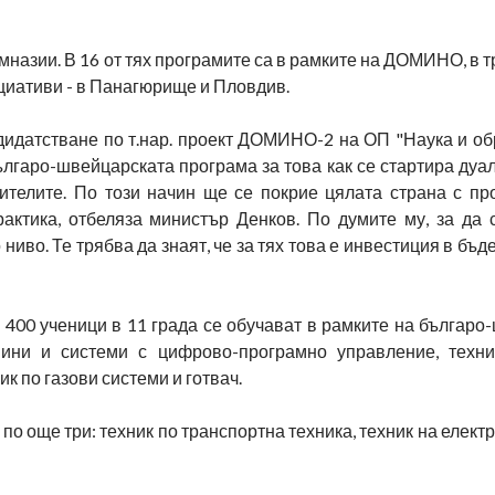
мназии. В 16 от тях програмите са в рамките на ДОМИНО, в т
ициативи - в Панагюрище и Пловдив.
дидатстване по т.нар. проект ДОМИНО-2 на ОП "Наука и об
българо-швейцарската програма за това как се стартира дуа
учителите. По този начин ще се покрие цялата страна с п
рактика, отбеляза министър Денков. По думите му, за да 
иво. Те трябва да знаят, че за тях това е инвестиция в бъд
400 ученици в 11 града се обучават в рамките на българо
ни и системи с цифрово-програмно управление, техни
к по газови системи и готвач.
 по още три: техник по транспортна техника, техник на елект