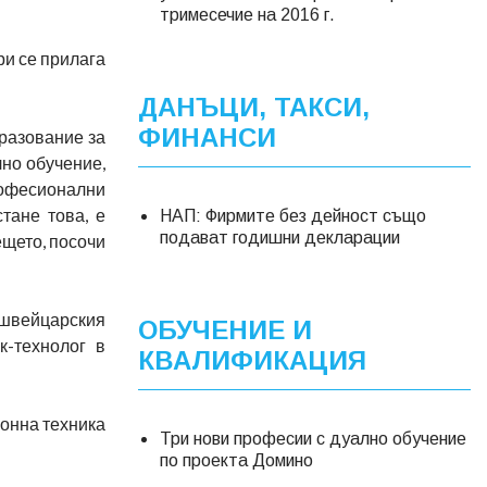
тримесечие на 2016 г.
ри се прилага
ДАНЪЦИ, ТАКСИ,
ФИНАНСИ
разование за
лно обучение,
рофесионални
стане това, е
НАП: Фирмите без дейност също
подават годишни декларации
ещето, посочи
-швейцарския
ОБУЧЕНИЕ И
к-технолог в
КВАЛИФИКАЦИЯ
ронна техника
Три нови професии с дуално обучение
по проекта Домино