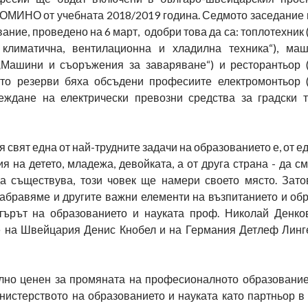
ОМИНО от учебната 2018/2019 година. Седмото заседание 
ание, проведено на 6 март, одобри това да са: топлотехник
 климатична, вентилационна и хладилна техника“), ма
„Машини и съоръжения за заваряване“) и ресторантьор 
Като резерви бяха обсъдени професиите електромонтьор 
еждане на електрически превозни средства за градски т
 свят една от най-трудните задачи на образованието е, от ед
 на детето, младежа, девойката, а от друга страна - да см
а съществува, този човек ще намери своето място. Затов
абравяме и другите важни елементи на възпитанието и обр
стърът на образованието и науката проф. Николай Денко
е на Швейцария Денис Кнобел и на Германия Детлеф Линге
лно ценен за промяната на професионалното образование
нистерството на образованието и науката като партньор в