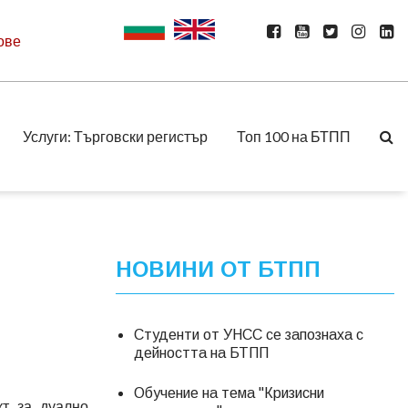
ове
Услуги: Търговски регистър
Топ 100 на БТПП
НОВИНИ ОТ БТПП
Студенти от УНСС се запознаха с
дейността на БТПП
Обучение на тема "Кризисни
т за дуално