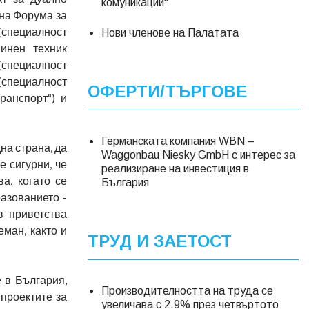
комуникации"
на Форума за
 (специалност
Нови членове на Палатата
шинен техник
(специалност
(специалност
ОФЕРТИ/ТЪРГОВЕ
ранспорт“) и
Германската компания WBN –
на страна, да
Waggonbau Niesky GmbH с интерес за
е сигурни, че
реализиране на инвестиция в
а, когато се
България
азованието -
в приветства
ман, както и
ТРУД И ЗАЕТОСТ
 в България,
Производителността на труда се
 проектите за
увеличава с 2.9% през четвъртото