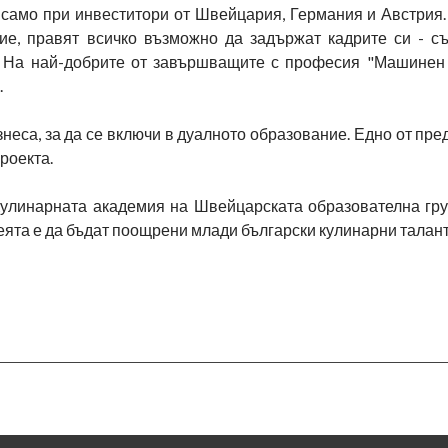
е само при инвеститори от Швейцария, Германия и Австрия
ие, правят всичко възможно да задържат кадрите си - съ
. На най-добрите от завършващите с професия "Машинен 
.
неса, за да се включи в дуалното образование. Едно от пр
роекта.
улинарната академия на Швейцарската образователна гру
ята е да бъдат поощрени млади български кулинарни талант