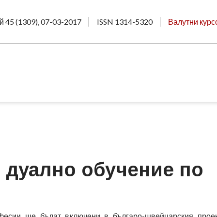
й 45 (1309), 07-03-2017
ISSN 1314-5320
Валутни курс
 дуално обучение по
фесии ще бъдат включени в българо-швейцарския проек