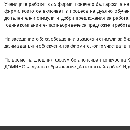
Учениците работят в 65 фирми, повечето български, а н
фирми, които се включват в процеса на дуално обучен
допълнителни стимули и добри предложения за работа
година компаниите-партньори вече са предложили работа
На заседанието бяха обсъдени и възможни стимули за биз
да има данъчни облекчения за фирмите, които участват в п
По време на днешния форум бе анонсиран конкурс на К
ДОМИНО за дуално образование „Аз готвя най-добре“. Иде