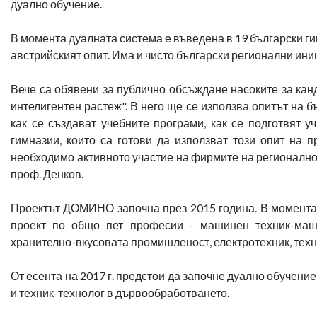
дуално обучение.
В момента дуалната система е въведена в 19 български ги
австрийският опит. Има и чисто български регионални ин
Вече са обявени за публично обсъждане насоките за кан
интелигентен растеж". В него ще се използва опитът на 
как се създават учебните програми, как се подготвят 
гимназии, които са готови да използват този опит на п
необходимо активното участие на фирмите на регионално н
проф. Денков.
Проектът ДОМИНО започна през 2015 година. В момента 
проект по общо пет професии - машинен техник-маши
хранително-вкусовата промишленост, електротехник, техни
От есента на 2017 г. предстои да започне дуално обучение
и техник-технолог в дървообработването.