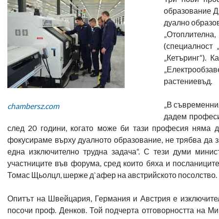
образование Д
дуално образов
„Отоплителна,
(специалност 
„Кетъринг“). 
„Електрообзав
растениевъд.
„В съвременния
chambersz.com
дадем професия
след 20 години, когато може би тази професия няма д
фокусираме върху дуалното образование, не трябва да з
една изключително трудна задача“. С тези думи мини
участниците във форума, сред които бяха и посланицит
Томас Щьолцл, шерже д`афер на австрийското посолство.
Опитът на Швейцария, Германия и Австрия е изключите
посочи проф. Денков. Той подчерта отговорността на Ми