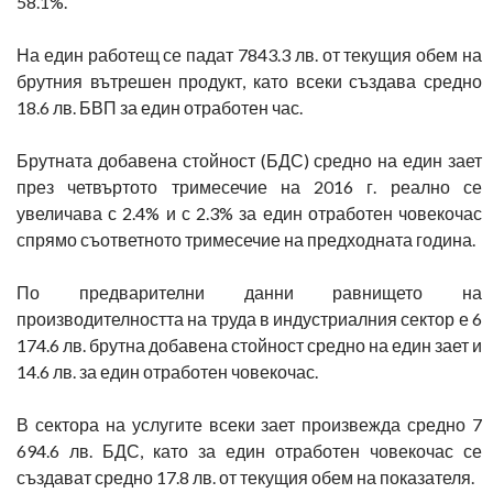
58.1%.
На един работещ се падат 7843.3 лв. от текущия обем на
брутния вътрешен продукт, като всеки създава средно
18.6 лв. БВП за един отработен час.
Брутната добавена стойност (БДС) средно на един зает
през четвъртото тримесечие на 2016 г. реално се
увеличава с 2.4% и с 2.3% за един отработен човекочас
спрямо съответното тримесечие на предходната година.
По предварителни данни равнището на
производителността на труда в индустриалния сектор е 6
174.6 лв. брутна добавена стойност средно на един зает и
14.6 лв. за един отработен човекочас.
В сектора на услугите всеки зает произвежда средно 7
694.6 лв. БДС, като за един отработен човекочас се
създават средно 17.8 лв. от текущия обем на показателя.