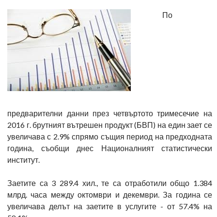
По
предварителни данни през четвъртото тримесечие на
2016 г. брутният вътрешен продукт (БВП) на един зает се
увеличава с 2.9% спрямо същия период на предходната
година, съобщи днес Националният статистически
институт.
Заетите са 3 289.4 хил., те са отработили общо 1.384
млрд. часа между октомври и декември. За година се
увеличава делът на заетите в услугите - от 57.4% на