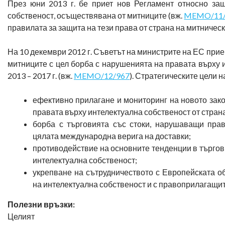
През юни 2013 г. бе приет нов Регламент относно защ
собственост, осъществявана от митниците (вж.
MEMO/11/
правилата за защита на тези права от страна на митническ
На 10 декември 2012 г. Съветът на министрите на ЕС прие
митниците с цел борба с нарушенията на правата върху 
2013 – 2017 г. (вж.
MEMO/12/967
). Стратегическите цели н
ефективно прилагане и мониторинг на новото зак
правата върху интелектуална собственост от стран
борба с търговията със стоки, нарушаващи прав
цялата международна верига на доставки;
противодействие на основните тенденции в търгов
интелектуална собственост;
укрепване на сътрудничеството с Европейската о
на интелектуална собственост и с правоприлагащит
Полезни връзки:
Целият д