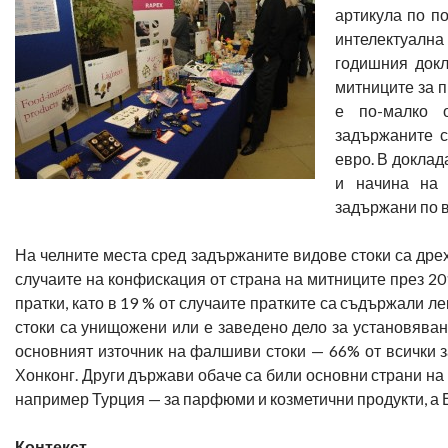
артикула по п
интелектуална
годишния докл
митниците за п
е по-малко о
задържаните с
евро. В доклад
и начина на 
задържани по 
На челните места сред задържаните видове стоки са дрехи
случаите на конфискация от страна на митниците през 20
пратки, като в 19 % от случаите пратките са съдържали л
стоки са унищожени или е заведено дело за установява
основният източник на фалшиви стоки — 66% от всички з
Хонконг. Други държави обаче са били основни страни на 
например Турция — за парфюми и козметични продукти, а Е
Контекст