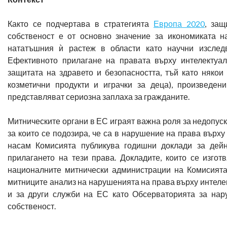
Както се подчертава в стратегията
Европа 2020
, защ
собственост е от основно значение за икономиката 
нататъшния ѝ растеж в области като научни изследв
Ефективното прилагане на правата върху интелектуа
защитата на здравето и безопасността, тъй като някои
козметични продукти и играчки за деца), произведен
представляват сериозна заплаха за гражданите.
Митническите органи в ЕС играят важна роля за недопуск
за които се подозира, че са в нарушение на права върху 
насам Комисията публикува годишни доклади за дей
прилагането на тези права. Докладите, които се изгот
националните митнически администрации на Комисията
митниците анализ на нарушенията на права върху интелек
и за други служби на ЕС като Обсерваторията за нар
собственост.