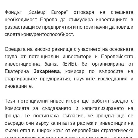
Фондът „Scaleup Europe“ отговаря на спешната
необходимост Европа да стимулира инвестициите в
разрастващи се предприятия и по този начин да повиши
своята конкурентоспособност.
Срещата на високо равнище с участието на основната
група от потенциални инвеститори и Европейската
инвестиционна банка (ЕИБ), бе организирана от
Екатерина
Захариева
, комисар по въпросите на
стартиращите предприятия, научните изследвания и
иновациите.
Тези потенциални инвеститори ще работят заедно с
Комисията за създаването и капитализирането на
фонда. Те постигнаха съгласие, че фондът ще се
съсредоточи върху капитал за растеж и инвестиции на
късен етап в широк кръг от европейски стратегически
технологични дружества: изкуствен интелект, квантови,