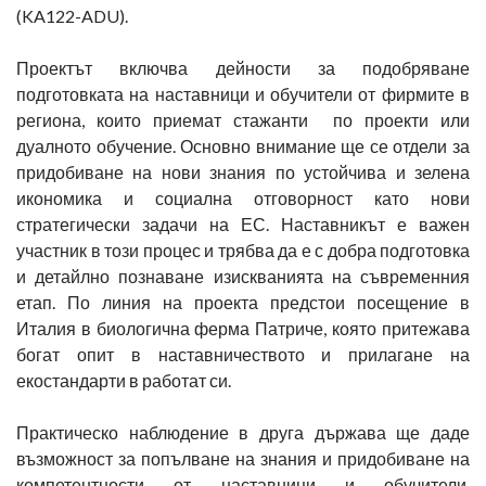
(KA122-ADU).
Проектът включва дейности за подобряване
подготовката на наставници и обучители от фирмите в
региона, които приемат стажанти по проекти или
дуалното обучение. Основно внимание ще се отдели за
придобиване на нови знания по устойчива и зелена
икономика и социална отговорност като нови
стратегически задачи на ЕС. Наставникът е важен
участник в този процес и трябва да е с добра подготовка
и детайлно познаване изискванията на съвременния
етап. По линия на проекта предстои посещение в
Италия в биологична ферма Патриче, която притежава
богат опит в наставничеството и прилагане на
екостандарти в работат си.
Практическо наблюдение в друга държава ще даде
възможност за попълване на знания и придобиване на
компетентности от наставници и обучители.